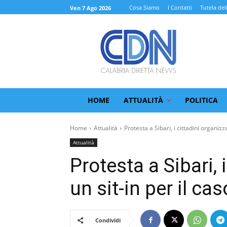
Cosa Siamo
I Contatti
Tutela del
Ven 7 Ago 2026
HOME
ATTUALITÀ
POLITICA
Home
Attualità
Protesta a Sibari, i cittadini organizz
Attualità
Protesta a Sibari, 
un sit-in per il ca
Condividi