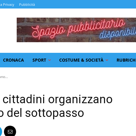
la Privacy
Pubblicità
CRONACA
SPORT
COSTUME & SOCIETÀ
RUBRICH
ano...
i cittadini organizzano
so del sottopasso