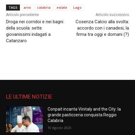
TAGS
arvo
calabria
estate
Lago
Articolo precedente
Articolo successivo
Droga nei corridoi e nei bagni
Cosenza Calcio alla svolta:
della scuola: sette
accordo con i canadesi, la
giovanissimi indagati a
firma tra oggi e domani (?)
Catanzaro
LE ULTIME NOTIZIE
Conpait incanta Vinitaly and the City: la
grande pasticceria conquista Reggio
Calabria
10 Agosto 2026