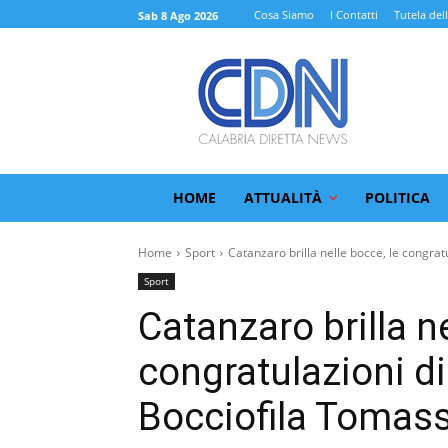
Cosa Siamo
I Contatti
Tutela del
Sab 8 Ago 2026
HOME
ATTUALITÀ
POLITICA
Home
Sport
Catanzaro brilla nelle bocce, le congratu
Sport
Catanzaro brilla ne
congratulazioni di
Bocciofila Tomass