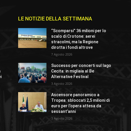
LE NOTIZIE DELLA SETTIMANA
e
“Scomparsi” 36 milioni per lo
scalo di Crotone: aerei
stracolmi, ma la Regione
dirotta i fondi altrove
7 Agosto 2026
Successo per concerti sul lago
n
Cecita: in migliaia al Be
i
Alternative Festival
3 Agosto 2026
Ascensore panoramico a
Tropea: sbloccati 2,5 milioni di
euro per l’opera attesa da
sessant’anni
3 Agosto 2026