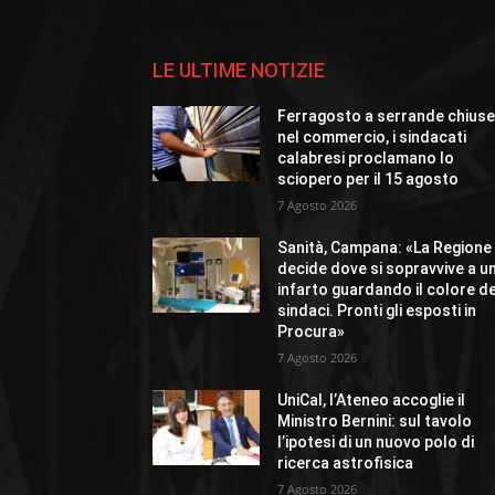
LE ULTIME NOTIZIE
Ferragosto a serrande chius
nel commercio, i sindacati
calabresi proclamano lo
sciopero per il 15 agosto
7 Agosto 2026
Sanità, Campana: «La Regione
decide dove si sopravvive a u
infarto guardando il colore de
sindaci. Pronti gli esposti in
Procura»
7 Agosto 2026
UniCal, l’Ateneo accoglie il
Ministro Bernini: sul tavolo
l’ipotesi di un nuovo polo di
ricerca astrofisica
7 Agosto 2026