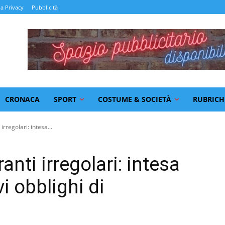
la Privacy
Pubblicità
CRONACA
SPORT
COSTUME & SOCIETÀ
RUBRICH
irregolari: intesa...
anti irregolari: intesa
i obblighi di