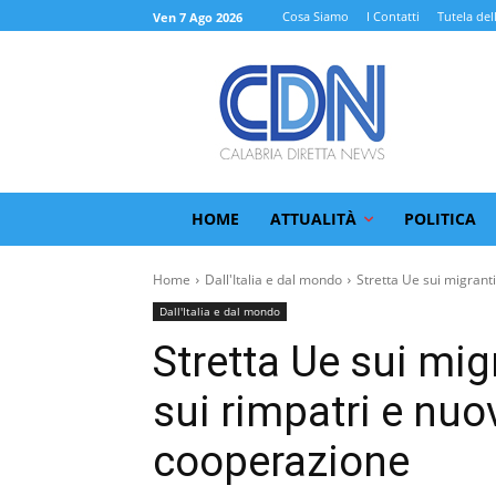
Cosa Siamo
I Contatti
Tutela del
Ven 7 Ago 2026
HOME
ATTUALITÀ
POLITICA
Home
Dall'Italia e dal mondo
Stretta Ue sui migranti 
Dall'Italia e dal mondo
Stretta Ue sui migr
sui rimpatri e nuov
cooperazione