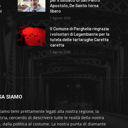
per il sindaco di San Pietro
n
Apostolo, De Santis torna
i
libero
1 Agosto 2026
Il Comune di Parghelia ringrazia
i volontari di Legambiente per la
tutela delle tartarughe Caretta
caretta
5 Agosto 2026
SA SIAMO
tiamo temi prettamente legati alla nostra regione, la
bria, cercando di descrivere tutte le realtà della nostra
a, dalla politica al costume. La nostra punta di diamante