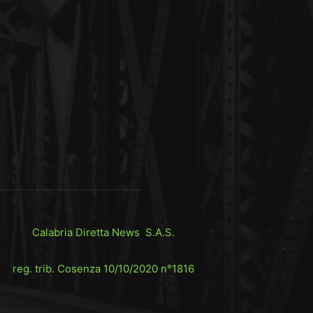
Calabria Diretta News S.A.S.
reg. trib. Cosenza 10/10/2020 n°1816