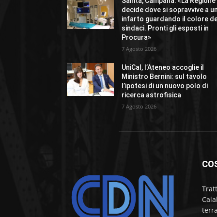
Sanità, Campana: «La Regione
decide dove si sopravvive a u
infarto guardando il colore de
sindaci. Pronti gli esposti in
Procura»
7 Agosto 2026
UniCal, l’Ateneo accoglie il
Ministro Bernini: sul tavolo
l’ipotesi di un nuovo polo di
ricerca astrofisica
7 Agosto 2026
CO
Trat
Cala
terr