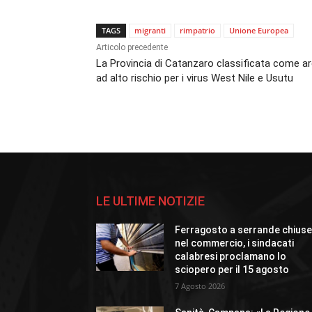
TAGS
migranti
rimpatrio
Unione Europea
Articolo precedente
La Provincia di Catanzaro classificata come a
ad alto rischio per i virus West Nile e Usutu
LE ULTIME NOTIZIE
Ferragosto a serrande chius
nel commercio, i sindacati
calabresi proclamano lo
sciopero per il 15 agosto
7 Agosto 2026