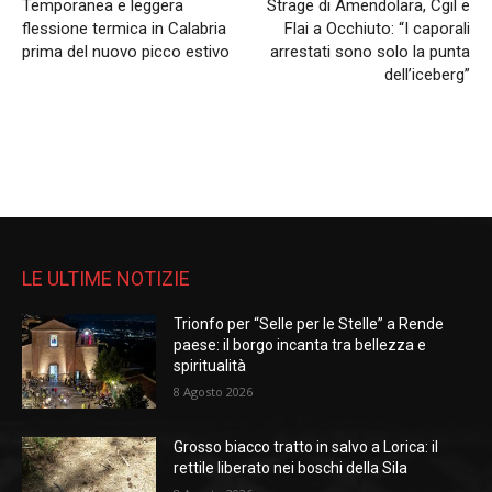
Temporanea e leggera
Strage di Amendolara, Cgil e
flessione termica in Calabria
Flai a Occhiuto: “I caporali
prima del nuovo picco estivo
arrestati sono solo la punta
dell’iceberg”
LE ULTIME NOTIZIE
Trionfo per “Selle per le Stelle” a Rende
paese: il borgo incanta tra bellezza e
spiritualità
8 Agosto 2026
Grosso biacco tratto in salvo a Lorica: il
rettile liberato nei boschi della Sila