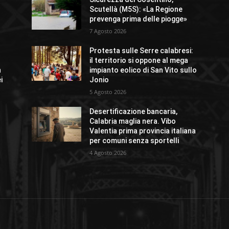
Scutellà (M5S): «La Regione
prevenga prima delle piogge»
7 Agosto 2026
Protesta sulle Serre calabresi:
il territorio si oppone al mega
n
impianto eolico di San Vito sullo
i
Jonio
5 Agosto 2026
Desertificazione bancaria,
Calabria maglia nera. Vibo
Valentia prima provincia italiana
per comuni senza sportelli
4 Agosto 2026