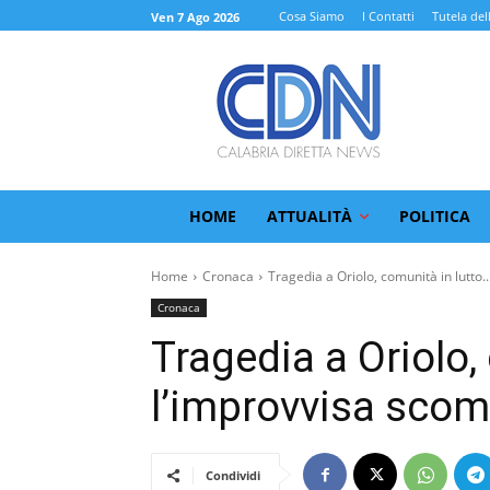
Cosa Siamo
I Contatti
Tutela del
Ven 7 Ago 2026
HOME
ATTUALITÀ
POLITICA
Home
Cronaca
Tragedia a Oriolo, comunità in lutto..
Cronaca
Tragedia a Oriolo,
l’improvvisa scom
Condividi