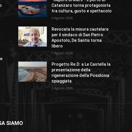
io
Catanzaro torna protagonista
tra cultura, gusto e spettacolo
6 Agosto 2026
Revocata la misura cautelare
o
per il sindaco di San Pietro
Apostolo, De Santis torna
libero
1 Agosto 2026
ue
Progetto Re.D: a Le Castella la
presentazione della
rigenerazione della Posidonia
spiaggiata
2 Agosto 2026
SA SIAMO