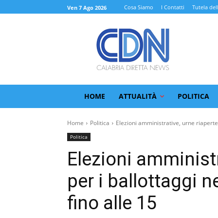
Cosa Siamo
I Contatti
Tutela del
Ven 7 Ago 2026
HOME
ATTUALITÀ
POLITICA
Home
Politica
Elezioni amministrative, urne riaperte 
Politica
Elezioni amministr
per i ballottaggi n
fino alle 15