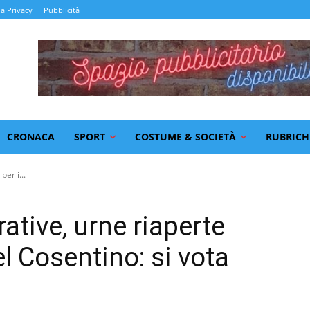
la Privacy
Pubblicità
CRONACA
SPORT
COSTUME & SOCIETÀ
RUBRICH
per i...
ative, urne riaperte
el Cosentino: si vota