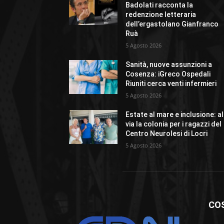
Badolati racconta la
redenzione letteraria
dell’ergastolano Gianfranco
Ruà
5 Agosto 2026
Sanità, nuove assunzioni a
Cosenza: iGreco Ospedali
Riuniti cerca venti infermieri
5 Agosto 2026
Estate al mare e inclusione: al
via la colonia per i ragazzi del
Centro Neurolesi di Locri
5 Agosto 2026
CO