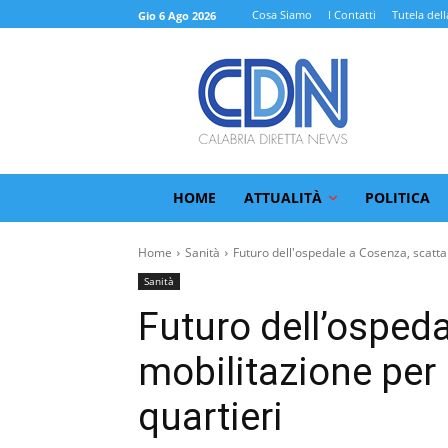
Cosa Siamo
I Contatti
Tutela dell
Gio 6 Ago 2026
HOME
ATTUALITÀ
POLITICA
Home
Sanità
Futuro dell'ospedale a Cosenza, scatta l
Sanità
Futuro dell’ospeda
mobilitazione per 
quartieri