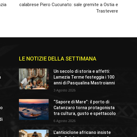
zia
calabrese Piero Cucunato: sale gremite a Ostia e
Trastevere
LE NOTIZIE DELLA SETTIMANA
Un secolo di storia e affetti:
a
Lamezia Terme festeggia i 100
anni di Pasqualina Mastroianni
3 Agosto 2026
“Sapore di Mare”: il porto di
lo
Catanzaro torna protagonista
tra cultura, gusto e spettacolo
di
6 Agosto 2026
L’anticiclone africano insiste