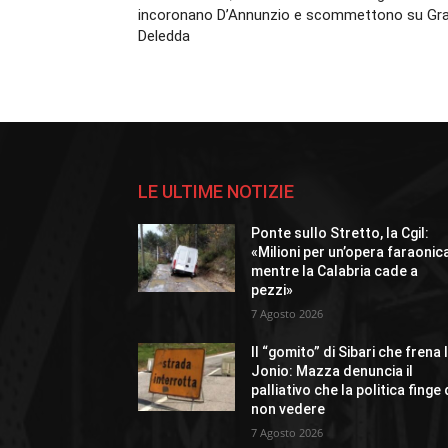
incoronano D’Annunzio e scommettono su Gra
Deledda
LE ULTIME NOTIZIE
Ponte sullo Stretto, la Cgil:
«Milioni per un’opera faraonic
mentre la Calabria cade a
pezzi»
7 Agosto 2026
Il “gomito” di Sibari che frena 
Jonio: Mazza denuncia il
palliativo che la politica finge 
non vedere
7 Agosto 2026