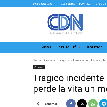
Cosa Siamo
I Contatti
Tutela del
Ven 7 Ago 2026
HOME
ATTUALITÀ
POLITICA
Home
Cronaca
Tragico incidente a Reggio Calabria, 
Cronaca
Tragico incidente 
perde la vita un m
Condividi