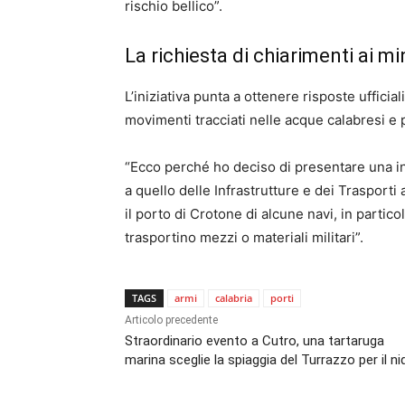
rischio bell
ico”.
La richiesta di chiarimenti ai mi
L’iniziativa punta a ottenere risposte ufficia
movimenti tracciati nelle acque calabresi e p
“Ecco perché
ho deciso di presentare una i
a quello delle Infrastrutture e dei Trasporti 
il porto di Crotone di alcune
navi, in partico
trasportino mezzi o materiali militari”.
TAGS
armi
calabria
porti
Articolo precedente
Straordinario evento a Cutro, una tartaruga
marina sceglie la spiaggia del Turrazzo per il ni