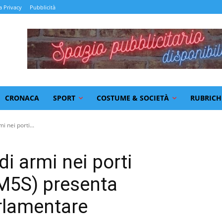
a Privacy
Pubblicità
CRONACA
SPORT
COSTUME & SOCIETÀ
RUBRICH
i nei porti...
di armi nei porti
(M5S) presenta
rlamentare