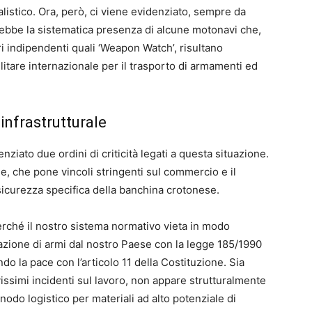
al
istico. Ora, però, ci viene evidenziato, sempre da
rebbe la sistematica presenza di alcune motonavi che,
indipendenti quali ‘Weapon Watch’, risultano
itare internazionale per il trasporto di armamenti ed
 infrastrutturale
ziato due ordini di criticità legati a questa situazione.
le, che pone vincoli stringenti sul commercio e il
 sicurezza specifica della banchina crotonese.
rché il nostro sistema normativo vieta in modo
rtazione di armi dal nostro Paese con la legge 185/1990
endo
la pace con l’articolo 11 della Costituzione. Sia
vissimi incidenti sul lavoro, non appare strutturalmente
snodo logistico per materiali ad alto potenziale di