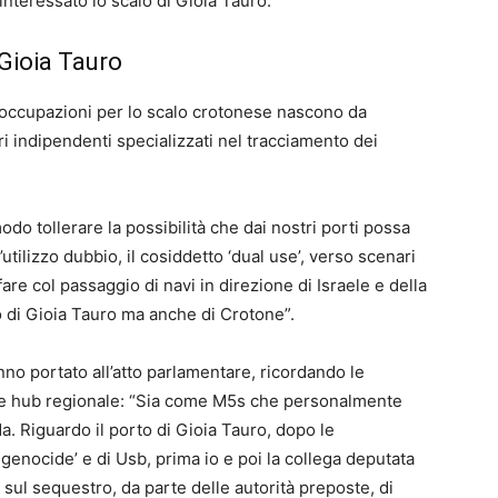
 interessato lo scalo di Gioia Tauro.
 Gioia Tauro
eoccupazioni per lo scalo crotonese nascono da
ri indipendenti specializzati nel tracciamento dei
odo tollerare la possibilità che dai nostri porti possa
utilizzo dubbio, il cosiddetto ‘dual use’, verso scenari
fare col passaggio di navi in direzione di Israele e della
lo di Gioia Tauro ma anche di Crotone”.
no portato all’atto parlamentare, ricordando le
ale hub regionale: “Sia come M5s
che personalmente
a. Riguardo il porto di Gioia Tauro, dopo le
enocide’ e di Usb, prima io e poi la collega deputata
ie sul sequestro, da parte delle autorità preposte, di