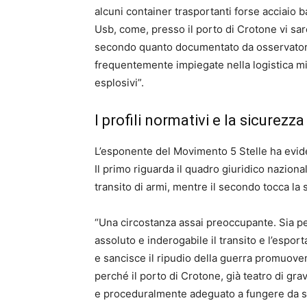
alcuni container trasportanti forse acciaio b
Usb, come, presso il porto di Crot
one vi sa
secondo quanto documentato da osservatori 
frequentemente impiegate nella logistica mil
esplosivi”.
I profili normativi e la sicurezza
L’esponente del Movimento 5 Stelle ha eviden
Il primo riguarda il quadro giuridico naziona
transito di armi, mentre il secondo tocca la
“Una circostanza
assai preoccupante. Sia pe
assoluto e inderogabile il transito e l’espo
e sancisce il ripudio della guerra promuov
perché il porto di Crotone, già teatr
o di gra
e proceduralmente adeguato a fungere d
a 