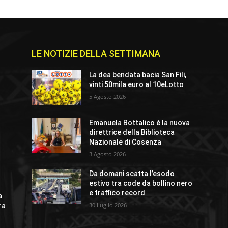
LE NOTIZIE DELLA SETTIMANA
La dea bendata bacia San Fili,
vinti 50mila euro al 10eLotto
5 Agosto 2026
Emanuela Bottalico è la nuova
direttrice della Biblioteca
Nazionale di Cosenza
3 Agosto 2026
Da domani scatta l’esodo
estivo tra code da bollino nero
e traffico record
a
30 Luglio 2026
ra