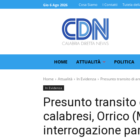
Cosa Siamo
I Contatti
Tutela dell
Gio 6 Ago 2026
HOME
ATTUALITÀ
POLITICA
Home
Attualità
In Evidenza
Presunto transito di arm
In Evidenza
Presunto transito 
calabresi, Orrico 
interrogazione pa