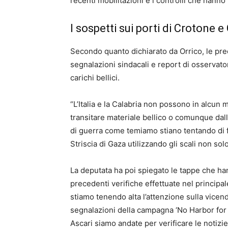
recenti mobilitazioni e i controlli che hanno
I sospetti sui porti di Crotone e
Secondo quanto dichiarato da Orrico, le pr
segnalazioni sindacali e report di osservato
carichi bellici.
“L’Italia e la Calabria non possono in alcun m
transitare materiale bellico o comunque dall’
di guerra come temiamo stiano ten
tando di 
Striscia di Gaza utilizzando gli scali non so
La deputata ha poi spiegato le tappe che han
precedenti verifiche effettuate nel princip
stiamo tenendo alta l’attenzione sulla vicend
segnalazioni della campagna ‘No Harbor for g
Ascari siamo andate pe
r verificare le notiz