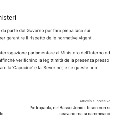
nisteri
li da parte del Governo per fare piena luce sui
er garantire il rispetto delle normative vigenti.
nterrogazione parlamentare al Ministero dell’Interno ed
affinché verifichino la legittimità della presenza presso
lare la ‘Capucine’ e la ‘Sev
erine’, e se queste non
Articolo successivo
Pietrapaola, nel Basso Jonio i tesori non si
do
scavano ma si camminano