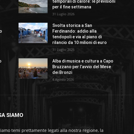
temporali di calore: le previsioni
per il fine settimana
31 Luglio 2026
Svolta storica a San
no
Ferdinando: addio alla
tendopoli e via al piano di
rilancio da 10 milioni di euro
31 Luglio 2026
o
Alba di musica e cultura a Capo
Bruzzano per l’avvio del Mese
dei Bronzi
4 Agosto 2026
SA SIAMO
tiamo temi prettamente legati alla nostra regione, la