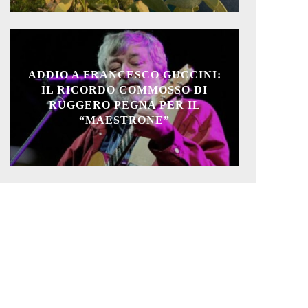
ADDIO A FRANCESCO GUCCINI:
IL RICORDO COMMOSSO DI
RUGGERO PEGNA PER IL
“MAESTRONE”