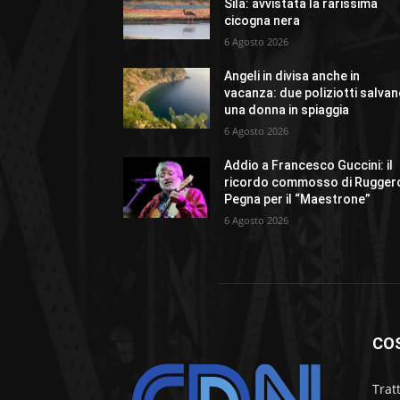
Sila: avvistata la rarissima
cicogna nera
6 Agosto 2026
Angeli in divisa anche in
vacanza: due poliziotti salva
una donna in spiaggia
6 Agosto 2026
Addio a Francesco Guccini: il
ricordo commosso di Rugger
Pegna per il “Maestrone”
6 Agosto 2026
CO
Trat