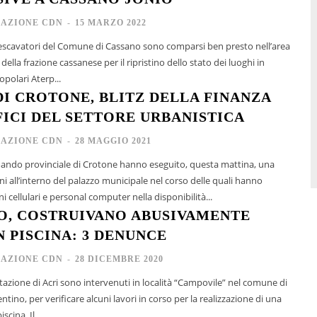
AZIONE CDN
-
15 MARZO 2022
escavatori del Comune di Cassano sono comparsi ben presto nell’area
della frazione cassanese per il ripristino dello stato dei luoghi in
opolari Aterp...
I CROTONE, BLITZ DELLA FINANZA
FICI DEL SETTORE URBANISTICA
AZIONE CDN
-
28 MAGGIO 2021
omando provinciale di Crotone hanno eseguito, questa mattina, una
oni all’interno del palazzo municipale nel corso delle quali hanno
i cellulari e personal computer nella disponibilità...
O, COSTRUIVANO ABUSIVAMENTE
N PISCINA: 3 DENUNCE
AZIONE CDN
-
28 DICEMBRE 2020
 Stazione di Acri sono intervenuti in località “Campovile” nel comune di
ntino, per verificare alcuni lavori in corso per la realizzazione di una
cina. Il...