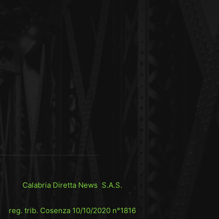
Calabria Diretta News S.A.S.
reg. trib. Cosenza 10/10/2020 n°1816