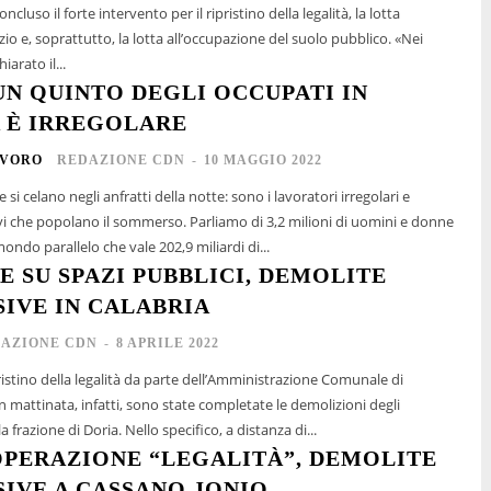
oncluso il forte intervento per il ripristino della legalità, la lotta
zio e, soprattutto, la lotta all’occupazione del suolo pubblico. «Nei
iarato il...
UN QUINTO DEGLI OCCUPATI IN
 È IRREGOLARE
AVORO
REDAZIONE CDN
-
10 MAGGIO 2022
si celano negli anfratti della notte: sono i lavoratori irregolari e
 il sommerso. Parliamo di 3,2 milioni di uomini e donne
ndo parallelo che vale 202,9 miliardi di...
E SU SPAZI PUBBLICI, DEMOLITE
SIVE IN CALABRIA
AZIONE CDN
-
8 APRILE 2022
ristino della legalità da parte dell’Amministrazione Comunale di
In mattinata, infatti, sono state completate le demolizioni degli
la frazione di Doria. Nello specifico, a distanza di...
’OPERAZIONE “LEGALITÀ”, DEMOLITE
SIVE A CASSANO JONIO