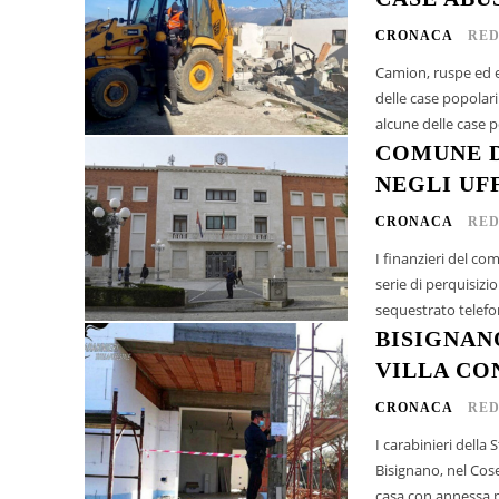
CRONACA
RED
Camion, ruspe ed 
delle case popolari 
alcune delle case p
COMUNE D
NEGLI UF
CRONACA
RED
I finanzieri del c
serie di perquisizi
sequestrato telefon
BISIGNAN
VILLA CO
CRONACA
RED
I carabinieri della
Bisignano, nel Cose
casa con annessa pis