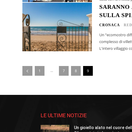
SARANNO 
SULLA SPI
CRONACA
RED
Un “ecomostro diff
complesso di villet
L'intero villaggio 
...
1
7
8
9
LE ULTIME NOTIZIE
Un gioiello alato nel cuore del