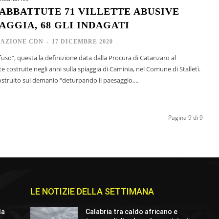
ABBATTUTE 71 VILLETTE ABUSIVE
AGGIA, 68 GLI INDAGATI
AZIONE CDN
-
17 DICEMBRE 2020
uso”, questa la definizione data dalla Procura di Catanzaro al
te costruite negli anni sulla spiaggia di Caminia, nel Comune di Stalletì.
costruito sul demanio “deturpando il paesaggio,...
Pagina 9 di 9
LE NOTIZIE DELLA SETTIMANA
la
Calabria tra caldo africano e