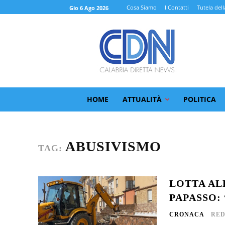
Cosa Siamo
I Contatti
Tutela dell
Gio 6 Ago 2026
HOME
ATTUALITÀ
POLITICA
ABUSIVISMO
TAG:
LOTTA ALL
PAPASSO:
CRONACA
RED