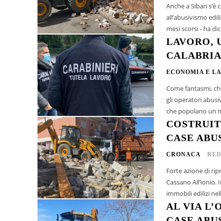
Anche a Sibari s’è c
all’abusivismo edili
mesi scorsi - ha dich
LAVORO, 
CALABRIA
ECONOMIA E L
Come fantasmi, che 
gli operatori abusivi che popolano
che popolano un mo
COSTRUIT
CASE ABU
CRONACA
RED
Forte azione di rip
Cassano All’ionio. 
immobili edilizi nel
AL VIA L
CASE ABU