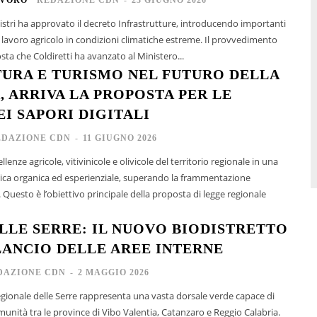
nistri ha approvato il decreto Infrastrutture, introducendo importanti
l lavoro agricolo in condizioni climatiche estreme. Il provvedimento
ta che Coldiretti ha avanzato al Ministero...
URA E TURISMO NEL FUTURO DELLA
, ARRIVA LA PROPOSTA PER LE
EI SAPORI DIGITALI
EDAZIONE CDN
-
11 GIUGNO 2026
lenze agricole, vitivinicole e olivicole del territorio regionale in una
tica organica ed esperienziale, superando la frammentazione
e. Questo è l’obiettivo principale della proposta di legge regionale
LLE SERRE: IL NUOVO BIODISTRETTO
ILANCIO DELLE AREE INTERNE
DAZIONE CDN
-
2 MAGGIO 2026
regionale delle Serre rappresenta una vasta dorsale verde capace di
omunità tra le province di Vibo Valentia, Catanzaro e Reggio Calabria.