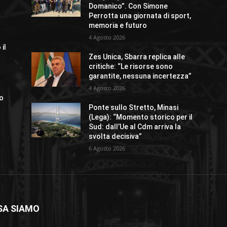
Domanico”. Con Simone
Perrotta una giornata di sport,
memoria e futuro
4 Agosto 2026
il
Zes Unica, Sbarra replica alle
critiche: “Le risorse sono
garantite, nessuna incertezza”
4 Agosto 2026
io
Ponte sullo Stretto, Minasi
(Lega): “Momento storico per il
Sud: dall’Ue al Cdm arriva la
svolta decisiva”
6 Agosto 2026
SA SIAMO