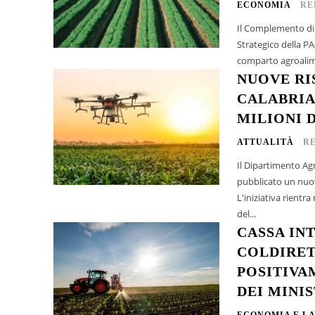
ECONOMIA
RE
Il Complemento di 
Strategico della P
comparto agroalimen
NUOVE RI
CALABRIA
MILIONI 
ATTUALITÀ
R
Il Dipartimento Agr
pubblicato un nuov
L'iniziativa rientra
del...
CASSA IN
COLDIRET
POSITIVA
DEI MINIS
ECONOMIA E L