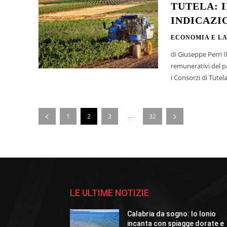
TUTELA: 
INDICAZI
ECONOMIA E L
di Giuseppe Perri Il turismo enogastronomico è oggi uno dei segmenti più vivaci e
remunerativi del pa
i Consorzi di Tutela
...
1
2
3
32
LE ULTIME NOTIZIE
Calabria da sogno: lo Ionio
incanta con spiagge dorate e