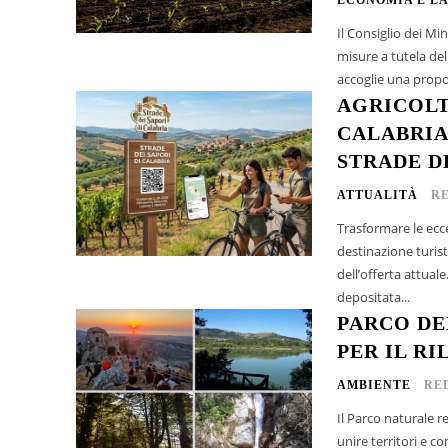
Il Consiglio dei Mi
misure a tutela de
accoglie una propos
AGRICOLT
CALABRIA
STRADE D
ATTUALITÀ
R
Trasformare le eccel
destinazione turis
dell’offerta attual
depositata...
PARCO DE
PER IL R
AMBIENTE
RE
Il Parco naturale 
unire territori e c