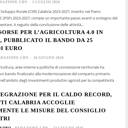
DAZIONE CDN
-
2 LUGLIO 2026
Sviluppo Rurale (CSR) Calabria 2023-2027, inserito nel Piano
AC (PSP) 2023-2027, compie un importante passo avanti a sostegno del
tare. A seguito della conclusione delle attività...
SORSE PER L’AGRICOLTURA 4.0 IN
, PUBBLICATO IL BANDO DA 25
DI EURO
EDAZIONE CDN
-
26 GIUGNO 2026
icoltura, aree interne e politiche di connessione territoriale ha
o bando finalizzato alla modernizzazione del comparto primario.
 nell'ambito degli Investimenti produttivi agricoli per la competitività
TEGRAZIONE PER IL CALDO RECORD,
TI CALABRIA ACCOGLIE
MENTE LE MISURE DEL CONSIGLIO
TRI
AVORO
REDAZIONE CDN
-
23 GIUGNO 2026