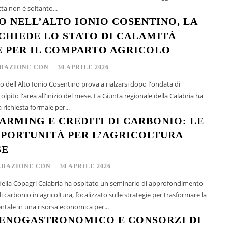
ta non è soltanto...
 NELL’ALTO IONIO COSENTINO, LA
CHIEDE LO STATO DI CALAMITÀ
 PER IL COMPARTO AGRICOLO
DAZIONE CDN
-
30 APRILE 2026
o dell'Alto Ionio Cosentino prova a rialzarsi dopo l'ondata di
pito l'area all'inizio del mese. La Giunta regionale della Calabria ha
 richiesta formale per...
ARMING E CREDITI DI CARBONIO: LE
PORTUNITÀ PER L’AGRICOLTURA
SE
EDAZIONE CDN
-
30 APRILE 2026
della Copagri Calabria ha ospitato un seminario di approfondimento
 di carbonio in agricoltura, focalizzato sulle strategie per trasformare la
ntale in una risorsa economica per...
ENOGASTRONOMICO E CONSORZI DI