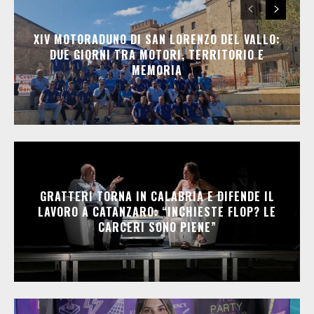
XIV MOTORADUNO DI SAN LORENZO DEL VALLO:
DUE GIORNI TRA MOTORI, TERRITORIO E
MEMORIA
GRATTERI TORNA IN CALABRIA E DIFENDE IL
LAVORO A CATANZARO: “INCHIESTE FLOP? LE
CARCERI SONO PIENE”