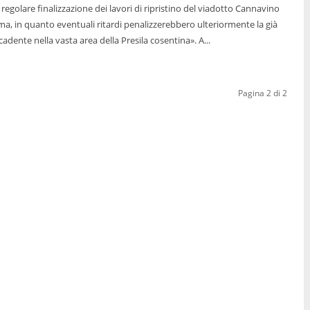
 regolare finalizzazione dei lavori di ripristino del viadotto Cannavino
a, in quanto eventuali ritardi penalizzerebbero ulteriormente la già
fragile economia ricadente nella vasta area della Presila cosentina». A...
Pagina 2 di 2