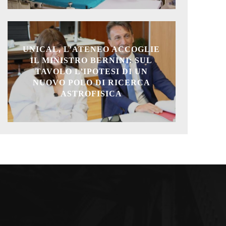
UNICAL, L’ATENEO ACCOGLIE
IL MINISTRO BERNINI: SUL
TAVOLO L’IPOTESI DI UN
NUOVO POLO DI RICERCA
ASTROFISICA