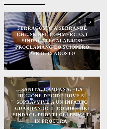
FERRAGOSTO A SERRANDE
CHIUSE NEL COMMERCIO, I
SINDACATI CALABRESI
PROCLAMANO LO SCIOPERO
PER IL 15 AGOSTO
SANITÀ, CAMPANA: «LA
REGIONE DECIDE DOVE SI
SOPRAVVIVE A UN INFARTO
GUARDANDO IL COLORE DEI
SINDACI. PRONTI GLI ESPOSTI
IN PROCURA»