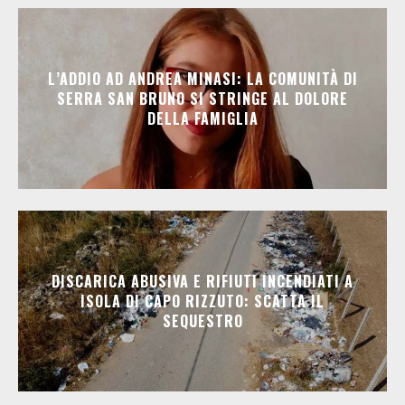
L’ADDIO AD ANDREA MINASI: LA COMUNITÀ DI
SERRA SAN BRUNO SI STRINGE AL DOLORE
DELLA FAMIGLIA
DISCARICA ABUSIVA E RIFIUTI INCENDIATI A
ISOLA DI CAPO RIZZUTO: SCATTA IL
SEQUESTRO