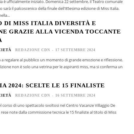
cia è ufficialmente iniziato. Domenica 22 settembre, il Teatro comunale
 sarà il palcoscenico della finale dell'85esima edizione di Miss Italia.
ella...
 DI MISS ITALIA DIVERSITÀ E
NE GRAZIE ALLA VICENDA TOCCANTE
A
CIETÀ
REDAZIONE CDN
-
17 SETTEMBRE 2024
ta a regalare al pubblico un momento di grande emozione e riflessione.
zione non è solo una vetrina per le aspiranti miss, ma si conferma un
IA 2024: SCELTE LE 15 FINALISTE
CIETÀ
REDAZIONE CDN
-
16 SETTEMBRE 2024
 corso di uno spettacolo svoltosi nel Centro Vacanze Villaggio De
 rese note dalla commissione tecnica le 15 finaliste al titolo di Miss