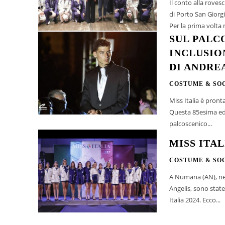
Il conto alla roves
di Porto San Giorgio
Per la prima volta n
SUL PALCO
INCLUSIO
DI ANDRE
COSTUME & SO
Miss Italia è pron
Questa 85esima edi
palcoscenico...
MISS ITAL
COSTUME & SO
A Numana (AN), nel
Angelis, sono state
Italia 2024. Ecco...