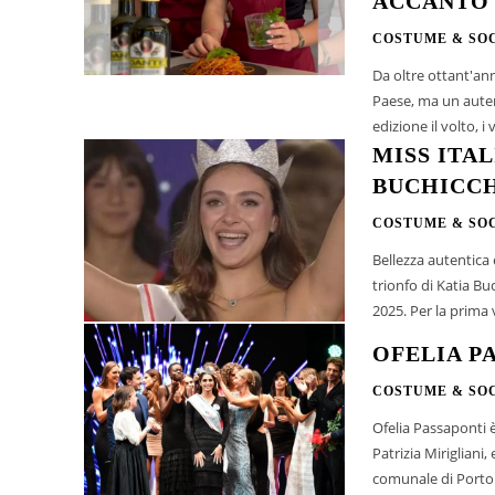
ACCANTO 
COSTUME & SO
Da oltre ottant'ann
Paese, ma un auten
edizione il volto, i v
MISS ITAL
BUCHICCH
COSTUME & SO
Bellezza autentica 
trionfo di Katia Buc
2025. Per la prima
OFELIA PA
COSTUME & SO
Ofelia Passaponti è
Patrizia Mirigliani
comunale di Porto S