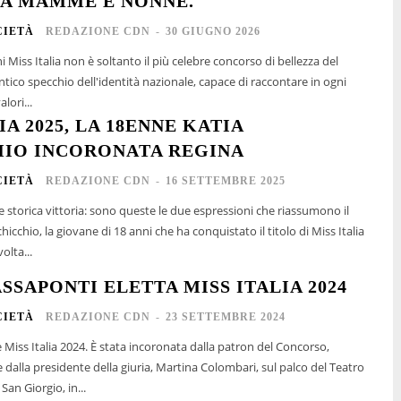
A MAMME E NONNE.
CIETÀ
REDAZIONE CDN
-
30 GIUGNO 2026
i Miss Italia non è soltanto il più celebre concorso di bellezza del
tico specchio dell'identità nazionale, capace di raccontare in ogni
alori...
IA 2025, LA 18ENNE KATIA
IO INCORONATA REGINA
CIETÀ
REDAZIONE CDN
-
16 SETTEMBRE 2025
e storica vittoria: sono queste le due espressioni che riassumono il
hicchio, la giovane di 18 anni che ha conquistato il titolo di Miss Italia
 volta...
SSAPONTI ELETTA MISS ITALIA 2024
CIETÀ
REDAZIONE CDN
-
23 SETTEMBRE 2024
 Miss Italia 2024. È stata incoronata dalla patron del Concorso,
, e dalla presidente della giuria, Martina Colombari, sul palco del Teatro
an Giorgio, in...