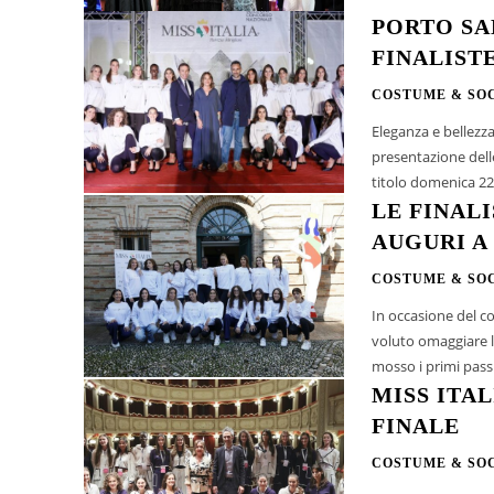
PORTO SA
FINALISTE
COSTUME & SO
Eleganza e bellezza
presentazione delle
titolo domenica 22
LE FINALI
AUGURI A
COSTUME & SO
In occasione del co
voluto omaggiare l
mosso i primi passi 
MISS ITAL
FINALE
COSTUME & SO