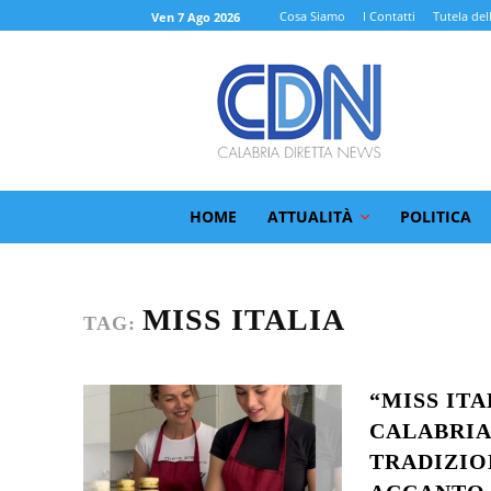
Cosa Siamo
I Contatti
Tutela del
Ven 7 Ago 2026
HOME
ATTUALITÀ
POLITICA
MISS ITALIA
TAG:
“MISS ITA
CALABRIA
TRADIZIO