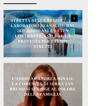
STRETTA DELLA REGIONE SUI
LABORATORI DI ANALISI: DAL
2027 ADDIO ALLE RETI A
CONTRATTO, ESPLODE LA
PROTESTA PER I TEMPI
STRETTI
L’ADDIO AD ANDREA MINASI:
LA COMUNITÀ DI SERRA SAN
BRUNO SI STRINGE AL DOLORE
DELLA FAMIGLIA