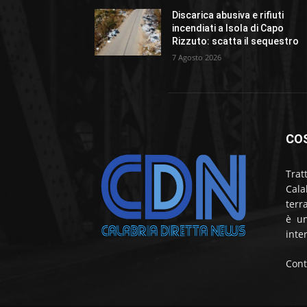
Discarica abusiva e rifiuti
incendiati a Isola di Capo
Rizzuto: scatta il sequestro
7 Agosto 2026
CO
Trat
Cala
terr
è un
inte
Cont