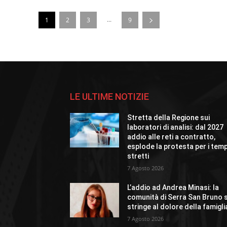
...
1
2
3
9
LE ULTIME NOTIZIE
Stretta della Regione sui
laboratori di analisi: dal 2027
addio alle reti a contratto,
esplode la protesta per i temp
stretti
7 Agosto 2026
L’addio ad Andrea Minasi: la
comunità di Serra San Bruno s
stringe al dolore della famigli
7 Agosto 2026