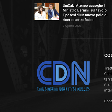
UniCal, l’Ateneo accoglie il
Ministro Bernini: sul tavolo
l’ipotesi di un nuovo polo di
ricerca astrofisica
7 Agosto 2026
CO
Trat
Cala
terr
è un
inte
Cont