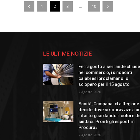
...
1
2
3
10
LE ULTIME NOTIZIE
Ferragosto a serrande chius
nel commercio, i sindacati
calabresi proclamano lo
sciopero per il 15 agosto
7 Agosto 2026
Sanità, Campana: «La Regione
decide dove si sopravvive a u
infarto guardando il colore de
sindaci. Pronti gli esposti in
Procura»
7 Agosto 2026