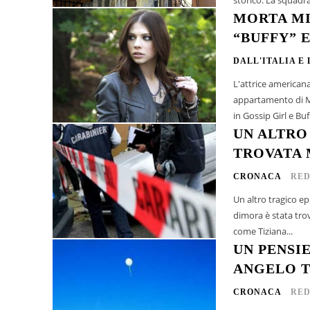
MORTA MI
“BUFFY” E
DALL'ITALIA E
L'attrice american
appartamento di Ma
UN ALTRO
TROVATA 
CRONACA
RED
Un altro tragico e
dimora è stata trov
come Tiziana...
UN PENSI
ANGELO T
CRONACA
RED