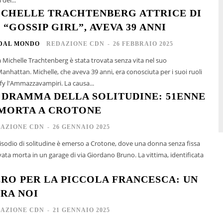
CHELLE TRACHTENBERG ATTRICE DI
 “GOSSIP GIRL”, AVEVA 39 ANNI
 DAL MONDO
REDAZIONE CDN
-
26 FEBBRAIO 2025
a Michelle Trachtenberg è stata trovata senza vita nel suo
nhattan. Michelle, che aveva 39 anni, era conosciuta per i suoi ruoli
in Gossip Girl e Buffy l'Ammazzavampiri. La causa...
 DRAMMA DELLA SOLITUDINE: 51ENNE
MORTA A CROTONE
AZIONE CDN
-
26 GENNAIO 2025
pisodio di solitudine è emerso a Crotone, dove una donna senza fissa
ata morta in un garage di via Giordano Bruno. La vittima, identificata
ERO PER LA PICCOLA FRANCESCA: UN
RA NOI
AZIONE CDN
-
21 GENNAIO 2025