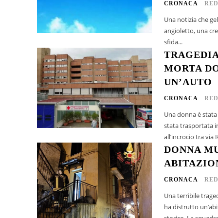
CRONACA
RED
Una notizia che gel
angioletto, una cre
sfida...
TRAGEDIA
MORTA DO
UN’AUTO
CRONACA
RED
Una donna è stata 
stata trasportata in gravi condizio
all’incrocio tra via
DONNA MU
ABITAZIO
CRONACA
RED
Una terribile trag
ha distrutto un’abi
storico. La squadra 