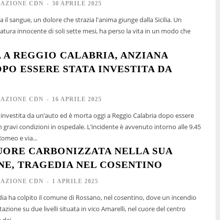
AZIONE CDN
-
30 APRILE 2025
a il sangue, un dolore che strazia l'anima giunge dalla Sicilia. Un
atura innocente di soli sette mesi, ha perso la vita in un modo che
 A REGGIO CALABRIA, ANZIANA
PO ESSERE STATA INVESTITA DA
AZIONE CDN
-
16 APRILE 2025
investita da un’auto ed è morta oggi a Reggio Calabria dopo essere
ni in ospedale. L’incidente è avvenuto intorno alle 9.45
 Romeo e via...
ORE CARBONIZZATA NELLA SUA
NE, TRAGEDIA NEL COSENTINO
AZIONE CDN
-
1 APRILE 2025
edia ha colpito il comune di Rossano, nel cosentino, dove un incendio
tazione su due livelli situata in vico Amarelli, nel cuore del centro
dei...