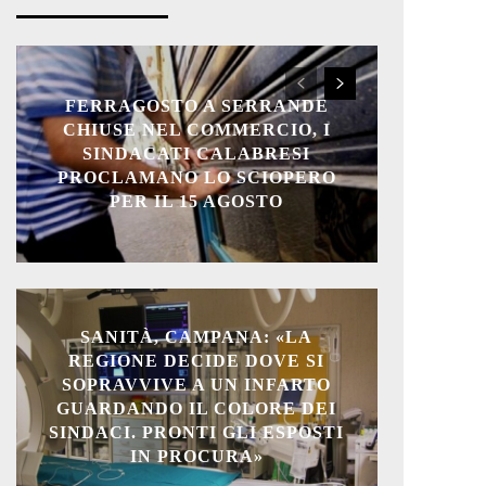
FERRAGOSTO A SERRANDE
CHIUSE NEL COMMERCIO, I
SINDACATI CALABRESI
PROCLAMANO LO SCIOPERO
PER IL 15 AGOSTO
SANITÀ, CAMPANA: «LA
REGIONE DECIDE DOVE SI
SOPRAVVIVE A UN INFARTO
GUARDANDO IL COLORE DEI
SINDACI. PRONTI GLI ESPOSTI
IN PROCURA»