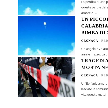
La perdita di una 
queste parole dei 
amore e il...
UN PICCO
CALABRIA
BIMBA DI 
CRONACA
RED
Un angelo è volato i
anni e mezzo. La pi
TRAGEDIA
MORTA NE
CRONACA
RED
Un'Epifania amara 
lasciato la comunità sconvolta. La donna, ex dipende
vita questa mattina