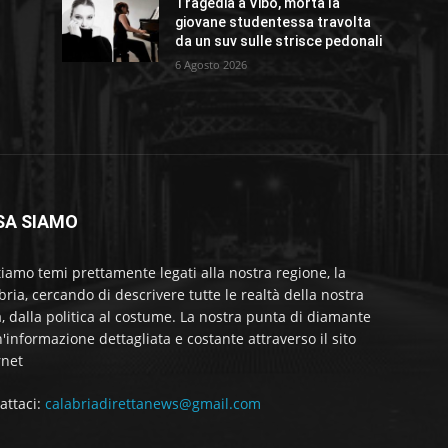
Tragedia a Vibo, morta la
giovane studentessa travolta
da un suv sulle strisce pedonali
6 Agosto 2026
SA SIAMO
tiamo temi prettamente legati alla nostra regione, la
bria, cercando di descrivere tutte le realtà della nostra
a, dalla politica al costume. La nostra punta di diamante
'informazione dettagliata e costante attraverso il sito
rnet
attaci:
calabriadirettanews@gmail.com