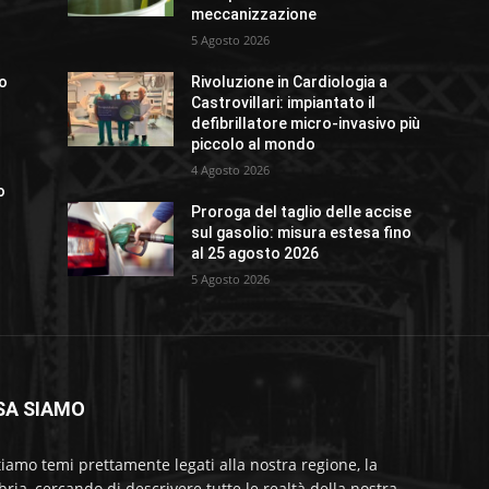
meccanizzazione
5 Agosto 2026
no
Rivoluzione in Cardiologia a
Castrovillari: impiantato il
defibrillatore micro-invasivo più
piccolo al mondo
4 Agosto 2026
o
Proroga del taglio delle accise
sul gasolio: misura estesa fino
al 25 agosto 2026
5 Agosto 2026
SA SIAMO
tiamo temi prettamente legati alla nostra regione, la
bria, cercando di descrivere tutte le realtà della nostra