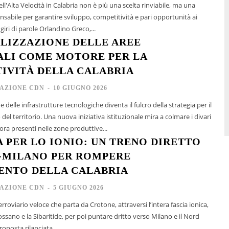
ell'Alta Velocità in Calabria non è più una scelta rinviabile, ma una
nsabile per garantire sviluppo, competitività e pari opportunità ai
giri di parole Orlandino Greco,...
ALIZZAZIONE DELLE AREE
ALI COME MOTORE PER LA
IVITÀ DELLA CALABRIA
AZIONE CDN
-
10 GIUGNO 2026
delle infrastrutture tecnologiche diventa il fulcro della strategia per il
del territorio. Una nuova iniziativa istituzionale mira a colmare i divari
ora presenti nelle zone produttive...
A PER LO IONIO: UN TRENO DIRETTO
-MILANO PER ROMPERE
ENTO DELLA CALABRIA
AZIONE CDN
-
5 GIUGNO 2026
roviario veloce che parta da Crotone, attraversi l’intera fascia ionica,
ssano e la Sibaritide, per poi puntare dritto verso Milano e il Nord
proposta rilanciata...