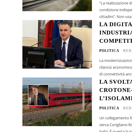
"La realizzazione d
condizione indispe
cittadini". Non usa 
LA DIGIT
INDUSTRI
COMPETIT
POLITICA
RED
La modernizzazione 
rilancio economico 
di connettività anc
LA SVOLT
CROTONE
L’ISOLAM
POLITICA
RED
Un collegamento fer
serva Corigliano-Ro
Italia. È questa la 