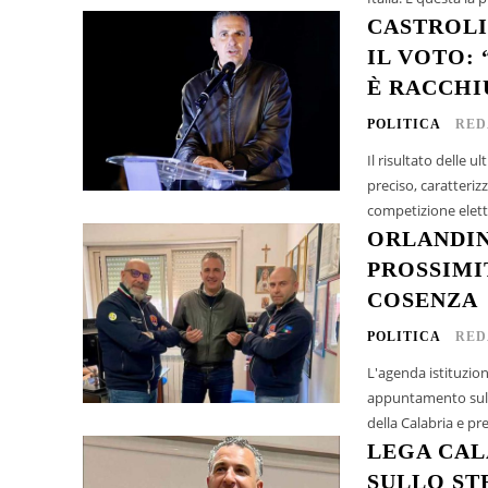
CASTROLI
IL VOTO:
È RACCHI
POLITICA
RED
Il risultato delle 
preciso, caratteri
competizione eletto
ORLANDIN
PROSSIMI
COSENZA
POLITICA
RED
L'agenda istituzio
appuntamento sul t
della Calabria e pr
LEGA CAL
SULLO ST