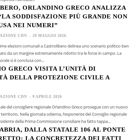
BERO, ORLANDINO GRECO ANALIZZA
 “LA SODDISFAZIONE PIÙ GRANDE NON
USA NEI NUMERI”
AZIONE CDN
-
29 MAGGIO 2026
ultime elezioni comunali a Castrolibero delinea uno scenario politico ben
zzato da un margine estremamente ridotto tra le forze in campo. La
rale si è conclusa con...
O GRECO VISITA L’UNITÀ DI
TÀ DELLA PROTEZIONE CIVILE A
AZIONE CDN
-
9 APRILE 2026
nale del consigliere regionale Orlandino Greco prosegue con un nuovo
erritorio. Nella giornata odierna, l’esponente del Consiglio regionale
esidente della Prima Commissione consiliare ha fatto tappa...
ABRIA, DALLA STATALE 106 AL PONTE
RETTO: LA CONCRETEZZA DEI FATTI