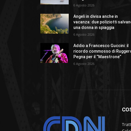
6 Agosto 2026
Angeli in divisa anche in
vacanza: due poliziotti salva
una donna in spiaggia
6 Agosto 2026
Addio a Francesco Guccini: il
ricordo commosso di Rugger
Pegna per il “Maestrone”
6 Agosto 2026
CO
Trat
Cala