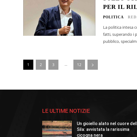
PER IL R
POLITICA
RED
La politica intesa 
fatti, superando i 
pubblico, specialme
...
1
2
3
12
LE ULTIME NOTIZIE
Un gioiello alato nel cuore del
Sila: avvistata la rarissima
cicogna nera