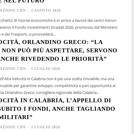
E NEL FUTURO”
AZIONE CDN
-
2 AGOSTO 2026
cchetto di risorse economiche è in arrivo a favore dei centri minori
traverso il Fondo Investimenti Stradali 2026, promosso dal Ministero
 e dei Trasporti, si provvederà...
OCITÀ, ORLANDINO GRECO: “LA
 NON PUÒ PIÙ ASPETTARE, SERVONO
ANCHE RIVEDENDO LE PRIORITÀ”
AZIONE CDN
-
1 LUGLIO 2026
ell'Alta Velocità in Calabria non è più una scelta rinviabile, ma una
nsabile per garantire sviluppo, competitività e pari opportunità ai
. Lo afferma Orlandino Greco, consigliere regionale della Calabria...
OCITÀ IN CALABRIA, L’APPELLO DI
SUBITO I FONDI, ANCHE TAGLIANDO
MILITARI”
AZIONE CDN
-
1 LUGLIO 2026