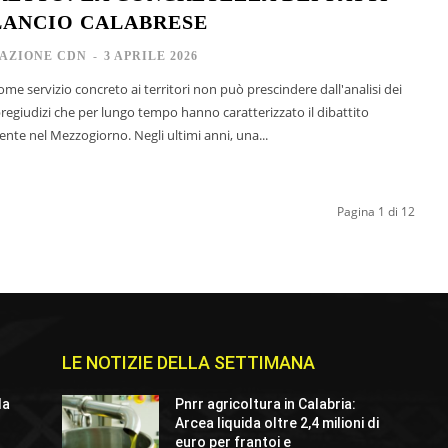
ILANCIO CALABRESE
AZIONE CDN
-
3 APRILE 2026
come servizio concreto ai territori non può prescindere dall'analisi dei
pregiudizi che per lungo tempo hanno caratterizzato il dibattito
nte nel Mezzogiorno. Negli ultimi anni, una...
Pagina 1 di 12
LE NOTIZIE DELLA SETTIMANA
la
Pnrr agricoltura in Calabria:
Arcea liquida oltre 2,4 milioni di
euro per frantoi e