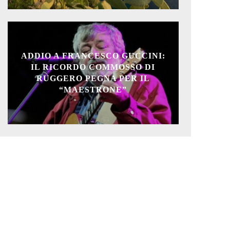
ADDIO A FRANCESCO GUCCINI:
IL RICORDO COMMOSSO DI
RUGGERO PEGNA PER IL
“MAESTRONE”