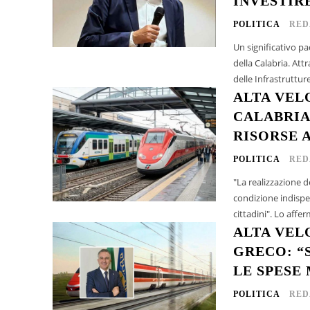
INVESTIR
POLITICA
RED
Un significativo pa
della Calabria. At
delle Infrastrutture
ALTA VEL
CALABRIA
RISORSE 
POLITICA
RED
"La realizzazione d
condizione indispe
cittadini"
ALTA VEL
GRECO: “
LE SPESE 
POLITICA
RED