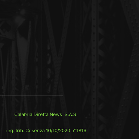
Calabria Diretta News S.A.S.
reg. trib. Cosenza 10/10/2020 n°1816