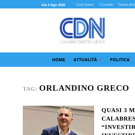
Cosa Siamo
I Contatti
Tutela dell
Gio 6 Ago 2026
HOME
ATTUALITÀ
POLITICA
ORLANDINO GRECO
TAG:
QUASI 3 M
CALABRES
“INVESTI