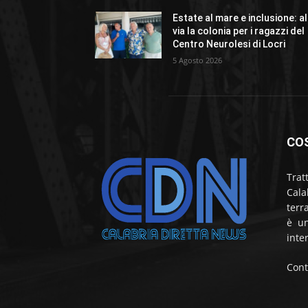
Estate al mare e inclusione: al
via la colonia per i ragazzi del
Centro Neurolesi di Locri
5 Agosto 2026
CO
Trat
Cala
terr
è un
inte
Cont