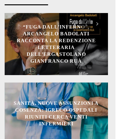
“FUGA DALL’INFERNO”,
ARCANGELO BADOLATI
RACCONTA LA REDENZIONE
LETTERARIA
DELL’ERGASTOLANO
GIANFRANCO RUÀ
SANITÀ, NUOVE ASSUNZIONI A
COSENZA: IGRECO OSPEDALI
RIUNITI CERCA VENTI
INFERMIERI