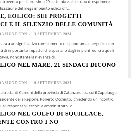
trovento per il prossimo 29 settembre allo scopo di esprimere
alizzazione del mega impianto eolico off...
E, EOLICO: SEI PROGETTI
CI E IL SILENZIO DELLE COMUNITÀ
DAZIONE CDN
-
13 SETTEMBRE 2024
repara a un significativo cambiamento nel panorama energetico con
etti di importante impatto, che spaziano dagli impianti eolici a quelli
i offshore. Tuttavia, nonostante la rilevanza di...
LICO NEL MARE, 21 SINDACI DICONO
DAZIONE CDN
-
10 SETTEMBRE 2024
altrettanti Comuni della provincia di Catanzaro, tra cui il Capoluogo,
residente della Regione, Roberto Occhiuto, chiedendo un incontro,
uali responsabili tecnici e amministrativi di...
LICO NEL GOLFO DI SQUILLACE,
NTE CONTRO I NO