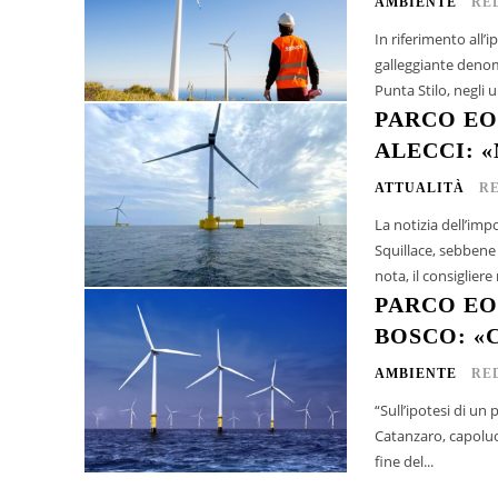
AMBIENTE
RE
In riferimento all’
galleggiante denomi
Punta Stilo, negli ul
PARCO EO
ALECCI: 
ATTUALITÀ
R
La notizia dell’im
Squillace, sebbene alla
PARCO EO
BOSCO: «
AMBIENTE
RE
“Sull’ipotesi di un 
Catanzaro, capoluog
fine del...