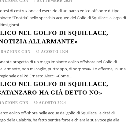
DAZIONE CDN
-
4 SETTEMBRE 2024
ipotesi di costruzione ed esercizio di un parco eolico offshore di tipo
nato “Enotria” nello specchio acqueo del Golfo di Squillace, a largo di
timi giorni...
LICO NEL GOLFO DI SQUILLACE,
«NOTIZIA ALLARMANTE»
EDAZIONE CDN
-
31 AGOSTO 2024
ponente progetto di un mega impianto eolico offshore nel Golfo di
rmante, non mi coglie, purtroppo, di sorpresa». Lo afferma, in una
nota, il consigliere regionale del Pd Ernesto Alecci. «Come...
LICO NEL GOLFO DI SQUILLACE,
CATANZARO HA GIÀ DETTO NO»
DAZIONE CDN
-
30 AGOSTO 2024
parco eolico off-shore nelle acque del golfo di Squillace, la città di
o della Calabria, ha fatto sentire forte e chiara la sua voce già alla