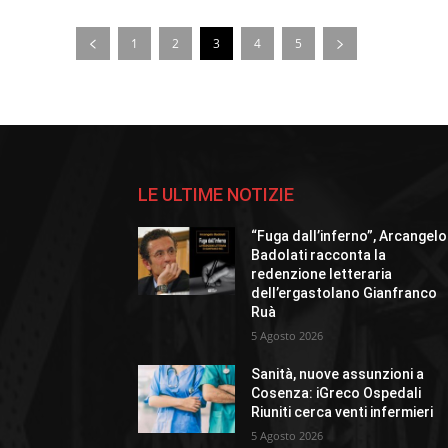
1
2
3
4
5
LE ULTIME NOTIZIE
“Fuga dall’inferno”, Arcangelo
Badolati racconta la
redenzione letteraria
dell’ergastolano Gianfranco
Ruà
5 Agosto 2026
Sanità, nuove assunzioni a
Cosenza: iGreco Ospedali
Riuniti cerca venti infermieri
5 Agosto 2026