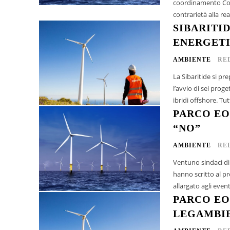
coordinamento Con
contrarietà alla re
SIBARITID
ENERGETI
AMBIENTE
RE
La Sibaritide si p
l’avvio di sei prog
ibrid
PARCO EO
“NO”
AMBIENTE
RE
Ventuno sindaci di 
hanno scritto al p
allargato agli event
PARCO EO
LEGAMBIE