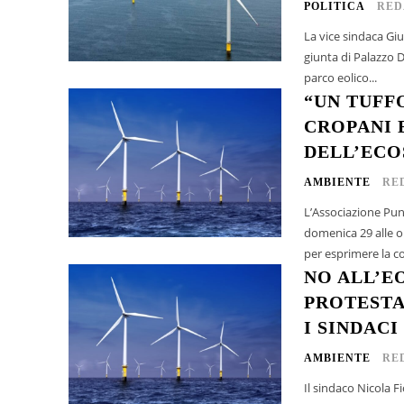
POLITICA
RED
La vice sindaca Giu
giunta di Palazzo D
parco eolico...
“UN TUFF
CROPANI 
DELL’ECO
AMBIENTE
RE
L’Associazione Punt
domenica 29 alle ore 10:
per esprimere la co
NO ALL’E
PROTESTA
I SINDACI
AMBIENTE
RE
Il sindaco Nicola F