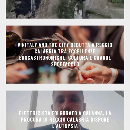
VINITALY AND THE CITY DEBUTTA A REGGIO
CALABRIA TRA ECCELLENZE
ENOGASTRONOMICHE, CULTURA E GRANDE
SPETTACOLO
ELETTRICISTA FOLGORATO A CALANNA, LA
PROCURA DI REGGIO CALABRIA DISPONE
L’AUTOPSIA