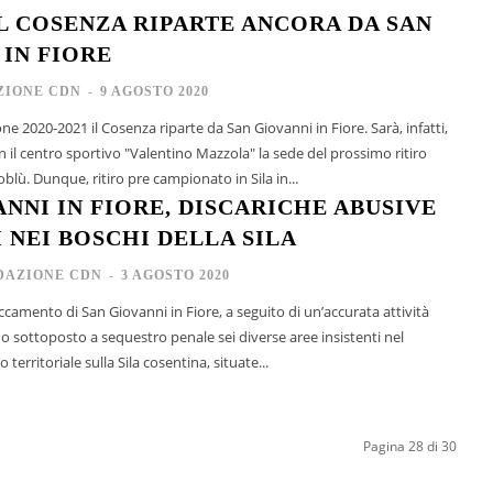
IL COSENZA RIPARTE ANCORA DA SAN
 IN FIORE
ZIONE CDN
-
9 AGOSTO 2020
2020-2021 il Cosenza riparte da San Giovanni in Fiore. Sarà, infatti,
con il centro sportivo "Valentino Mazzola" la sede del prossimo ritiro
della squadra rossoblù. Dunque, ritiro pre campionato in Sila in...
ANNI IN FIORE, DISCARICHE ABUSIVE
I NEI BOSCHI DELLA SILA
DAZIONE CDN
-
3 AGOSTO 2020
accamento di San Giovanni in Fiore, a seguito di un’accurata attività
o sottoposto a sequestro penale sei diverse aree insistenti nel
erritoriale sulla Sila cosentina, situate...
Pagina 28 di 30