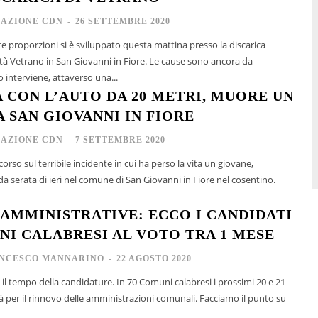
AZIONE CDN
-
26 SETTEMBRE 2020
te proporzioni si è sviluppato questa mattina presso la discarica
ità Vetrano in San Giovanni in Fiore. Le cause sono ancora da
In merito interviene, attaverso una...
A CON L’AUTO DA 20 METRI, MUORE UN
A SAN GIOVANNI IN FIORE
AZIONE CDN
-
7 SETTEMBRE 2020
corso sul terribile incidente in cui ha perso la vita un giovane,
a serata di ieri nel comune di San Giovanni in Fiore nel cosentino.
 AMMINISTRATIVE: ECCO I CANDIDATI
NI CALABRESI AL VOTO TRA 1 MESE
NCESCO MANNARINO
-
22 AGOSTO 2020
 il tempo della candidature. In 70 Comuni calabresi i prossimi 20 e 21
à per il rinnovo delle amministrazioni comunali. Facciamo il punto su