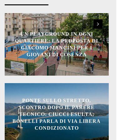
UN PLAYGROUND IN OGNI
QUARTIERE: LA PROPOSTA DI
GIACOMO MANCINI PER I
GIOVANI DI COSENZA
PONTE SULLO STRETTO,
SCONTRO DOPO IL PARERE
TECNICO: CIUCCI ESULTA,
BONELLI PARLA DI VIA LIBERA
CONDIZIONATO