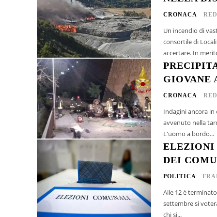
CRONACA
RED
Un incendio di vas
consortile di Local
accertare. 
PRECIPIT
GIOVANE 
CRONACA
RED
Indagini ancora in 
avvenuto nella tard
L'uomo a bordo...
ELEZIONI
DEI COMU
POLITICA
FRA
Alle 12 è terminato
settembre si voter
chi si...