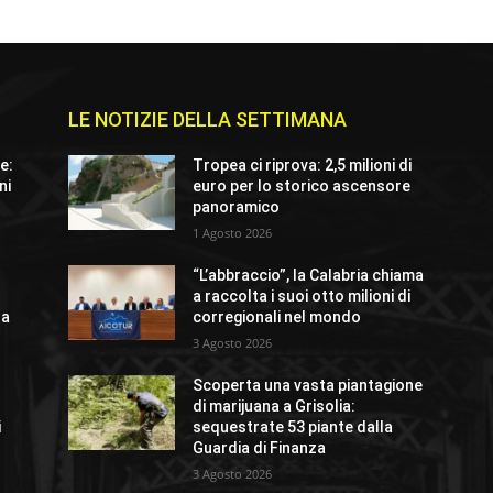
LE NOTIZIE DELLA SETTIMANA
e:
Tropea ci riprova: 2,5 milioni di
ni
euro per lo storico ascensore
panoramico
1 Agosto 2026
“L’abbraccio”, la Calabria chiama
a raccolta i suoi otto milioni di
ra
corregionali nel mondo
3 Agosto 2026
Scoperta una vasta piantagione
di marijuana a Grisolia:
i
sequestrate 53 piante dalla
Guardia di Finanza
3 Agosto 2026