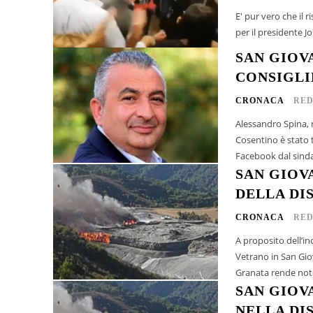
E' pur vero che il 
per il presidente Jo
SAN GIOV
CONSIGLI
CRONACA
RED
Alessandro Spina, 
Cosentino è stato trovato mor
Facebook dal sindac
SAN GIOV
DELLA DI
CRONACA
RED
A proposito dell’inc
Vetrano in San Giov
Granata rende noto
SAN GIOV
NELLA DI