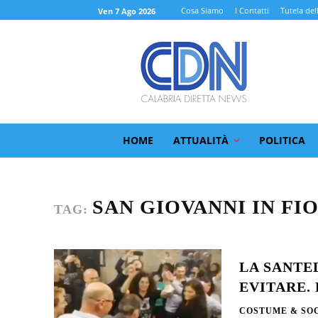
Cosa Siamo
I Contatti
Tutela del
Ven 7 Ago 2026
HOME
ATTUALITÀ
POLITICA
SAN GIOVANNI IN FI
TAG:
LA SANTE
EVITARE.
COSTUME & SO