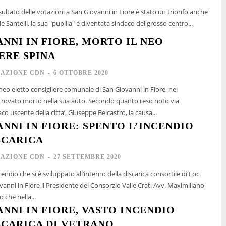
risultato delle votazioni a San Giovanni in Fiore è stato un trionfo anche
le Santelli, la sua "pupilla" è diventata sindaco del grosso centro...
ANNI IN FIORE, MORTO IL NEO
ERE SPINA
AZIONE CDN
-
6 OTTOBRE 2020
neo eletto consigliere comunale di San Giovanni in Fiore, nel
to nella sua auto. Secondo quanto reso noto via
o uscente della citta’, Giuseppe Belcastro, la causa...
ANNI IN FIORE: SPENTO L’INCENDIO
SCARICA
AZIONE CDN
-
27 SETTEMBRE 2020
endio che si è sviluppato all’interno della discarica consortile di Loc.
anni in Fiore il Presidente del Consorzio Valle Crati Avv. Maximiliano
 che nella...
ANNI IN FIORE, VASTO INCENDIO
SCARICA DI VETRANO