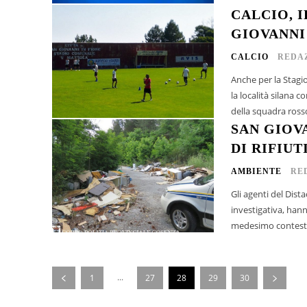
CALCIO, 
GIOVANNI
CALCIO
REDA
Anche per la Stagione 
la località silana 
SAN GIOV
DI RIFIUT
AMBIENTE
RE
Gli agenti del Dist
investigativa, hann
medesimo contesto t
...
1
27
28
29
30