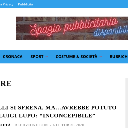
la Privacy
Pubblicità
CRONACA
SPORT
COSTUME & SOCIETÀ
RUBRICH
ORE
LLI SI SFRENA, MA…AVREBBE POTUTO
 LUIGI LUPO: “INCONCEPIBILE”
CIETÀ
REDAZIONE CDN
-
6 OTTOBRE 2020