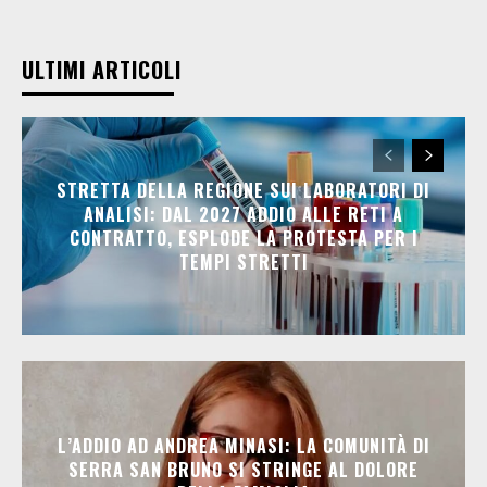
ULTIMI ARTICOLI
STRETTA DELLA REGIONE SUI LABORATORI DI
ANALISI: DAL 2027 ADDIO ALLE RETI A
CONTRATTO, ESPLODE LA PROTESTA PER I
TEMPI STRETTI
L’ADDIO AD ANDREA MINASI: LA COMUNITÀ DI
SERRA SAN BRUNO SI STRINGE AL DOLORE