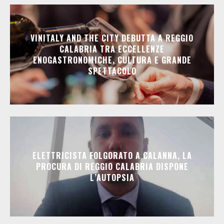
VINITALY AND THE CITY DEBUTTA A REGGIO
CALABRIA TRA ECCELLENZE
ENOGASTRONOMICHE, CULTURA E GRANDE
SPETTACOLO
ELETTRICISTA FOLGORATO A CALANNA, LA
PROCURA DI REGGIO CALABRIA DISPONE
L’AUTOPSIA