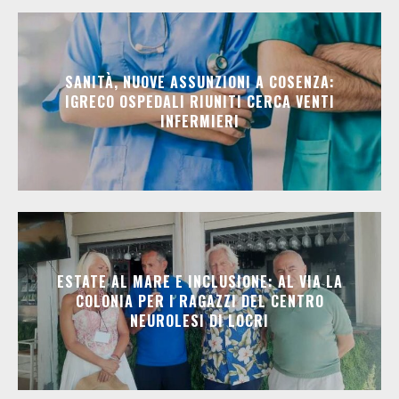
SANITÀ, NUOVE ASSUNZIONI A COSENZA:
IGRECO OSPEDALI RIUNITI CERCA VENTI
INFERMIERI
ESTATE AL MARE E INCLUSIONE: AL VIA LA
COLONIA PER I RAGAZZI DEL CENTRO
NEUROLESI DI LOCRI