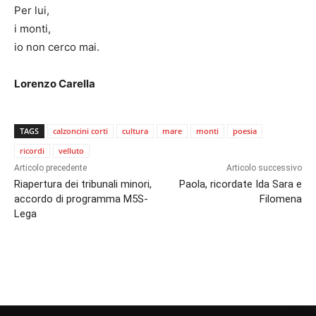
Per lui,
i monti,
io non cerco mai.
Lorenzo Carella
TAGS
calzoncini corti
cultura
mare
monti
poesia
ricordi
velluto
Articolo precedente
Articolo successivo
Riapertura dei tribunali minori,
Paola, ricordate Ida Sara e
accordo di programma M5S-
Filomena
Lega