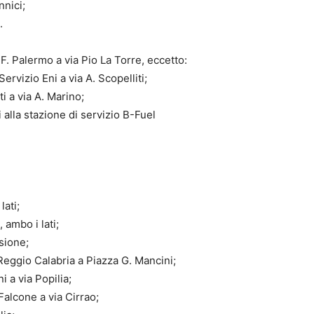
nnici;
.
F. Palermo a via Pio La Torre, eccetto:
ervizio Eni a via A. Scopelliti;
i a via A. Marino;
 alla stazione di servizio B-Fuel
ati;
 ambo i lati;
sione;
ggio Calabria a Piazza G. Mancini;
i a via Popilia;
 Falcone a via Cirrao;