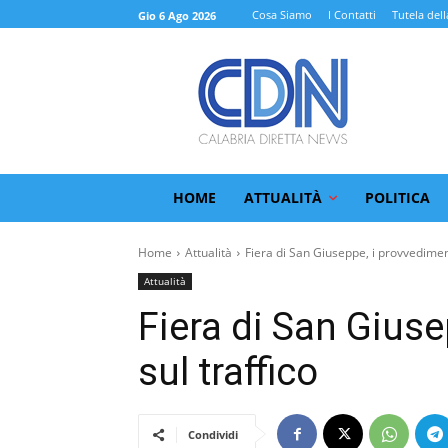
Cosa Siamo
I Contatti
Tutela dell
Gio 6 Ago 2026
HOME
ATTUALITÀ
POLITICA
Home
Attualità
Fiera di San Giuseppe, i provvediment
Attualità
Fiera di San Giuse
sul traffico
Condividi