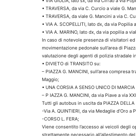
• VIA GIULIA, lato sx, da via Cirrao a via Popi
• TRAVERSA, da via C. Curcio a viale G. Manc
• TRAVERSA, da viale G. Mancini a via C. Curc
• VIA A. SCOPELLITI, lato dx, da via Popilia a
• VIA A. MARINO, lato dx, da via popilia a via
In caso di notevole presenza di visitatori e
movimentazione pedonale sull’area di Piazza
valutazione degli agenti di polizia stradale in
• DIVIETO di TRANSITO su:
– PIAZZA G. MANCINI, sull’area compresa tra 
Maggio;
• UNA CORSIA A SENSO UNICO DI MARCIA 
– P IAZZA G. MANCINI, da via Piave a via XX
Tutti gli autobus in uscita da PIAZZA DELL
-Via A. QUINTIERI, da via Medaglie d’Oro a Pi
-CORSO L. FERA;
Viene consentito l’accesso ai veicoli degli 
strettamente necessario all’allestimento del