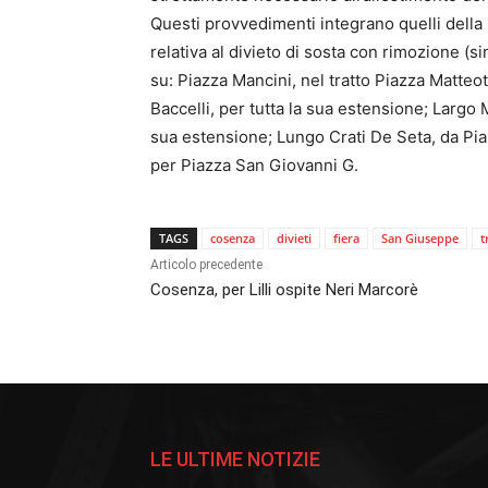
Questi provvedimenti integrano quelli dell
relativa al divieto di sosta con rimozione (s
su: Piazza Mancini, nel tratto Piazza Matteott
Baccelli, per tutta la sua estensione; Largo Ma
sua estensione; Lungo Crati De Seta, da Piaz
per Piazza San Giovanni G.
TAGS
cosenza
divieti
fiera
San Giuseppe
t
Articolo precedente
Cosenza, per Lilli ospite Neri Marcorè
LE ULTIME NOTIZIE