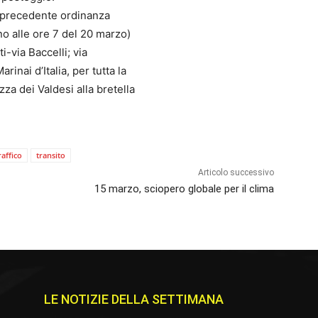
a precedente ordinanza
ino alle ore 7 del 20 marzo)
i-via Baccelli; via
rinai d’Italia, per tutta la
za dei Valdesi alla bretella
raffico
transito
Articolo successivo
15 marzo, sciopero globale per il clima
LE NOTIZIE DELLA SETTIMANA