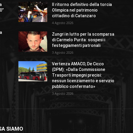
 a
Il ritorno definitivo della torcia
.0”
Olimpica nel patrimonio
cittadino di Catanzaro
4 Agosto 2026
ia
Zungri in lutto per la scomparsa
di Carmelo Purita: sospesi i
festeggiamenti patronali
3 Agosto 2026
Vertenza AMACO, De Cicco
(DPM): «Dalla Commissione
Trasporti impegni precisi:
nessun licenziamento e servizio
pubblico confermato»
3 Agosto 2026
SA SIAMO