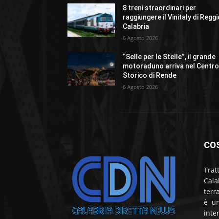
8 treni straordinari per
raggiungere il Vinitaly di Regg
Calabria
6 Agosto 2026
“Selle per le Stelle”, il grande
motoraduno arriva nel Centr
Storico di Rende
6 Agosto 2026
CO
Trat
Cala
terr
è un
inte