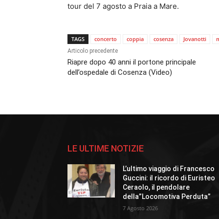
tour del 7 agosto a Praia a Mare.
TAGS
concerto
coppia
cosenza
Jovanotti
Articolo precedente
Riapre dopo 40 anni il portone principale
dell’ospedale di Cosenza (Video)
LE ULTIME NOTIZIE
L’ultimo viaggio di Francesco
Guccini: il ricordo di Euristeo
Ceraolo, il pendolare
della”Locomotiva Perduta”
7 Agosto 2026