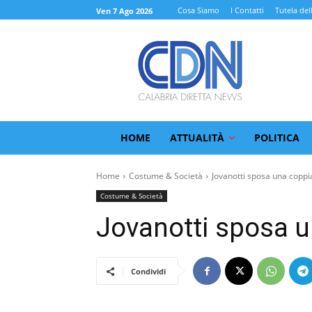
Cosa Siamo
I Contatti
Tutela del
Ven 7 Ago 2026
HOME
ATTUALITÀ
POLITICA
Home
Costume & Società
Jovanotti sposa una coppi
Costume & Società
Jovanotti sposa u
Condividi