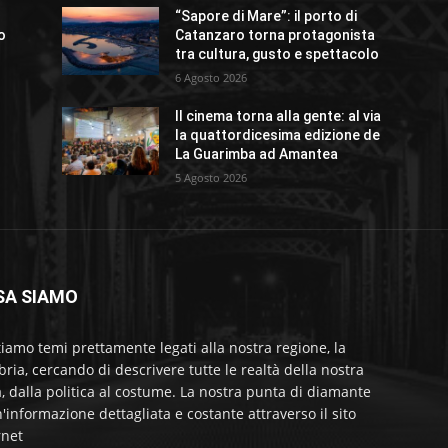
“Sapore di Mare”: il porto di
io
Catanzaro torna protagonista
tra cultura, gusto e spettacolo
6 Agosto 2026
Il cinema torna alla gente: al via
o
la quattordicesima edizione de
La Guarimba ad Amantea
5 Agosto 2026
SA SIAMO
tiamo temi prettamente legati alla nostra regione, la
bria, cercando di descrivere tutte le realtà della nostra
a, dalla politica al costume. La nostra punta di diamante
'informazione dettagliata e costante attraverso il sito
rnet