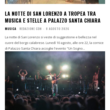
LA NOTTE DI SAN LORENZO A TROPEA TRA
MUSICA E STELLE A PALAZZO SANTA CHIARA
MUSICA
REDAZIONE CDN
-
8 AGOSTO 2026
La notte di San Lorenzo si veste di suggestione e bellezza nel
cuore del borgo calabrese. Lunedì 10 agosto, alle ore 22, la cornice
di Palazzo Santa Chiara accoglie l'evento "Un Sogno...