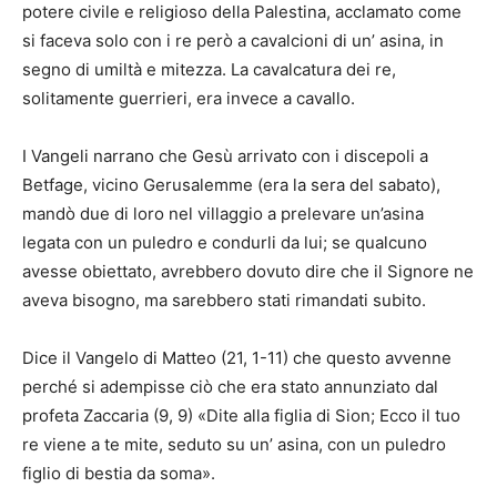
potere civile e religioso della Palestina, acclamato come
si faceva solo con i re però a cavalcioni di un’ asina, in
segno di umiltà e mitezza. La cavalcatura dei re,
solitamente guerrieri, era invece a cavallo.
I Vangeli narrano che Gesù arrivato con i discepoli a
Betfage, vicino Gerusalemme (era la sera del sabato),
mandò due di loro nel villaggio a prelevare un’asina
legata con un puledro e condurli da lui; se qualcuno
avesse obiettato, avrebbero dovuto dire che il Signore ne
aveva bisogno, ma sarebbero stati rimandati subito.
Dice il Vangelo di Matteo (21, 1-11) che questo avvenne
perché si adempisse ciò che era stato annunziato dal
profeta Zaccaria (9, 9) «Dite alla figlia di Sion; Ecco il tuo
re viene a te mite, seduto su un’ asina, con un puledro
figlio di bestia da soma».