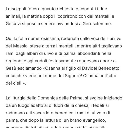
I discepoli fecero quanto richiesto e condotti i due
animali, la mattina dopo li coprirono con dei mantelli e
Gesù vi si pose a sedere avviandosi a Gerusalemme.
Qui la folla numerosissima, radunata dalle voci dell’ arrivo
del Messia, stese a terra i mantelli, mentre altri tagliavano
rami dagli alberi di ulivo e di palma, abbondanti nella
regione, e agitandoli festosamente rendevano onore a
Gesù esclamando «Osanna al figlio di Davide! Benedetto
colui che viene nel nome del Signore! Osanna nell’ alto
dei cieli!».
La liturgia della Domenica delle Palme, si svolge iniziando
da un luogo adatto al di fuori della chiesa; i fedeli si
radunano e il sacerdote benedice i rami di ulivo o di
palma, che dopo la lettura di un brano evangelico,
vengono distribuiti ai fedeli, quindi si dà inizio alla