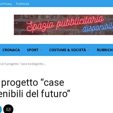
la Privacy
Pubblicità
CRONACA
SPORT
COSTUME & SOCIETÀ
RUBRICH
cal il progetto "case ecologiche...
l progetto “case
nibili del futuro”