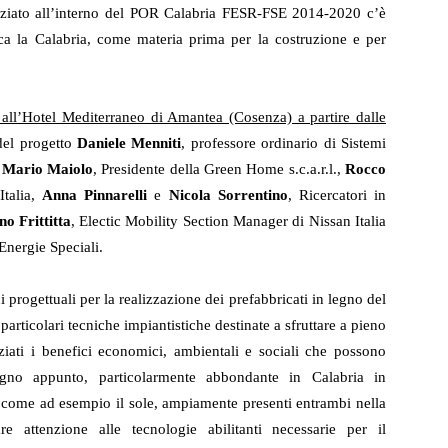
nanziato all’interno del POR Calabria FESR-FSE 2014-2020 c’è
ricca la Calabria, come materia prima per la costruzione e per
 all’Hotel Mediterraneo di Amantea (Cosenza) a partire dalle
 del progetto
Daniele Menniti
, professore ordinario di Sistemi
a
Mario Maiolo
, Presidente della Green Home s.c.a.r.l.,
Rocco
Italia,
Anna Pinnarelli
e
Nicola Sorrentino
, Ricercatori in
o Frittitta
, Electic Mobility Section Manager di Nissan Italia
Energie Speciali.
 progettuali per la realizzazione dei prefabbricati in legno del
rticolari tecniche impiantistiche destinate a sfruttare a pieno
ziati i benefici economici, ambientali e sociali che possono
legno appunto, particolarmente abbondante in Calabria in
 come ad esempio il sole, ampiamente presenti entrambi nella
are attenzione alle tecnologie abilitanti necessarie per il