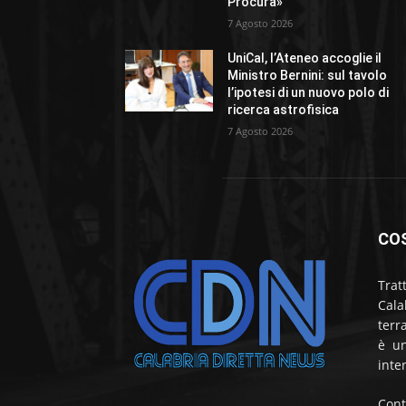
Procura»
7 Agosto 2026
UniCal, l’Ateneo accoglie il
Ministro Bernini: sul tavolo
l’ipotesi di un nuovo polo di
ricerca astrofisica
7 Agosto 2026
CO
Trat
Cala
terr
è un
inte
Cont