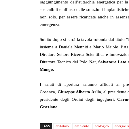
raggiungimento dell’autarchia energetica per la
sostenibili e all’uso delle soluzioni impiantistiche
non solo, per essere ricaricate anche in assenza
emergenza.
Subito dopo si terrà la tavola rotonda dal titolo 
insieme a Daniele Menniti e Mario Maiolo, l’Asse
Direttore Settore Ricerca Scientifica e Innovazi
Direttore Tecnico del Polo Net,
Salvatore Leto
Mungo
.
I saluti di apertura saranno affidati al p
Cosenza,
Giuseppe Alberto Arlia
, al presidente 
presidente degli Ordini degli ingegneri,
Carme
Graziano
.
TAGS
abitativo
ambiente
ecologico
energie r