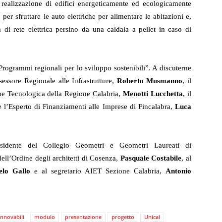
 realizzazione di edifici energeticamente ed ecologicamente
 per sfruttare le auto elettriche per alimentare le abitazioni e,
 di rete elettrica persino da una caldaia a pellet in caso di
“Programmi regionali per lo sviluppo sostenibili”. A discuterne
ssore Regionale alle Infrastrutture,
Roberto Musmanno
, il
one Tecnologica della Regione Calabria,
Menotti Lucchetta
, il
e l’Esperto di Finanziamenti alle Imprese di Fincalabra,
Luca
residente del Collegio Geometri e Geometri Laureati di
dell’Ordine degli architetti di Cosenza,
Pasquale Costabile
, al
lo Gallo
e al segretario AIET Sezione Calabria,
Antonio
innovabili
modulo
presentazione
progetto
Unical