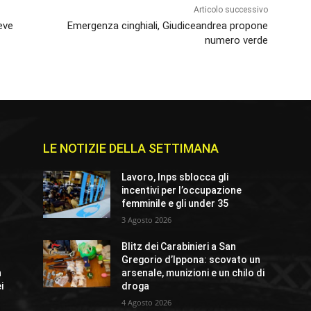
Articolo successivo
eve
Emergenza cinghiali, Giudiceandrea propone
numero verde
LE NOTIZIE DELLA SETTIMANA
e
Lavoro, Inps sblocca gli
incentivi per l’occupazione
femminile e gli under 35
3 Agosto 2026
Blitz dei Carabinieri a San
Gregorio d’Ippona: scovato un
n
arsenale, munizioni e un chilo di
i
droga
4 Agosto 2026