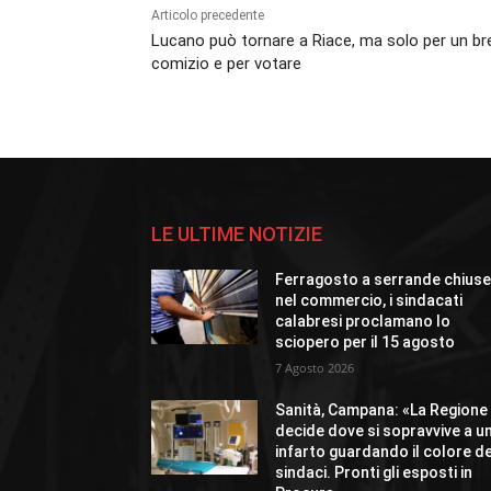
Articolo precedente
Lucano può tornare a Riace, ma solo per un br
comizio e per votare
LE ULTIME NOTIZIE
Ferragosto a serrande chius
nel commercio, i sindacati
calabresi proclamano lo
sciopero per il 15 agosto
7 Agosto 2026
Sanità, Campana: «La Regione
decide dove si sopravvive a u
infarto guardando il colore de
sindaci. Pronti gli esposti in