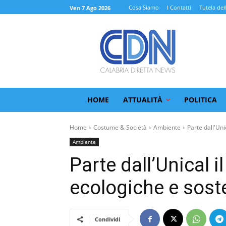
Cosa Siamo
I Contatti
Tutela del
Ven 7 Ago 2026
HOME
ATTUALITÀ
POLITICA
Home
Costume & Società
Ambiente
Parte dall'Uni
Ambiente
Parte dall’Unical i
ecologiche e soste
Condividi