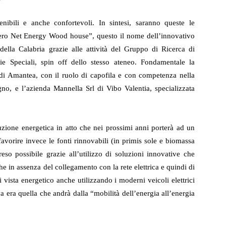
enibili e anche confortevoli. In sintesi, saranno queste le
“Zero Net Energy Wood house”, questo il nome dell’innovativo
à della Calabria grazie alle attività del Gruppo di Ricerca di
ie Speciali, spin off dello stesso ateneo. Fondamentale la
 di Amantea, con il ruolo di capofila e con competenza nella
egno, e l’azienda Mannella Srl di Vibo Valentia, specializzata
oluzione energetica in atto che nei prossimi anni porterà ad un
avorire invece le fonti rinnovabili (in primis sole e biomassa
à reso possibile grazie all’utilizzo di soluzioni innovative che
e in assenza del collegamento con la rete elettrica e quindi di
 vista energetico anche utilizzando i moderni veicoli elettrici
ra quella che andrà dalla “mobilità dell’energia all’energia