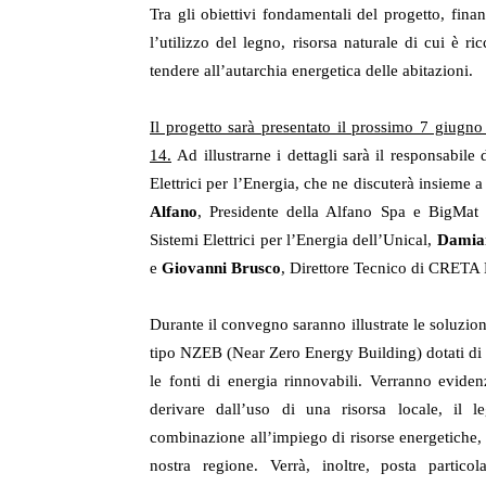
Tra gli obiettivi fondamentali del progetto, fi
l’utilizzo del legno, risorsa naturale di cui è 
tendere all’autarchia energetica delle abitazioni.
Il progetto sarà presentato il prossimo 7 giugno
14.
Ad illustrarne i dettagli sarà il responsabile
Elettrici per l’Energia, che ne discuterà insieme 
Alfano
, Presidente della Alfano Spa e BigMat 
Sistemi Elettrici per l’Energia dell’Unical,
Damian
e
Giovanni Brusco
, Direttore Tecnico di CRETA 
Durante il convegno saranno illustrate le soluzioni
tipo NZEB (Near Zero Energy Building) dotati di pa
le fonti di energia rinnovabili. Verranno eviden
derivare dall’uso di una risorsa locale, il 
combinazione all’impiego di risorse energetiche,
nostra regione. Verrà, inoltre, posta particol