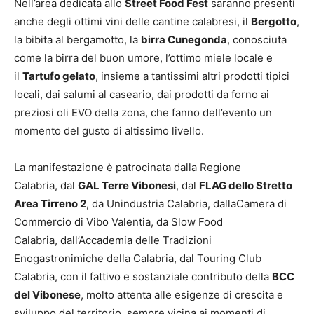
Nell’area dedicata allo
Street Food Fest
saranno presenti
anche degli ottimi vini delle cantine calabresi, il
Bergotto
,
la bibita al bergamotto, la
birra Cunegonda
, conosciuta
come la birra del buon umore, l’ottimo miele locale e
il
Tartufo gelato
, insieme a tantissimi altri prodotti tipici
locali, dai salumi al caseario, dai prodotti da forno ai
preziosi oli EVO della zona, che fanno dell’evento un
momento del gusto di altissimo livello.
La manifestazione è patrocinata dalla Regione
Calabria, dal
GAL Terre Vibonesi
, dal
FLAG dello Stretto
Area Tirreno 2
, da Unindustria Calabria, dallaCamera di
Commercio di Vibo Valentia, da Slow Food
Calabria, dall’Accademia delle Tradizioni
Enogastronimiche della Calabria, dal Touring Club
Calabria, con il fattivo e sostanziale contributo della
BCC
del Vibonese
, molto attenta alle esigenze di crescita e
sviluppo del territorio, sempre vicina ai momenti di