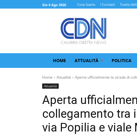
Cosa Siamo
I Contatti
Tutela dell
Gio 6 Ago 2026
HOME
ATTUALITÀ
POLITICA
Home
Attualità
Aperta ufficialmente la strada di col
Attualità
Aperta ufficialmen
collegamento tra i
via Popilia e viale