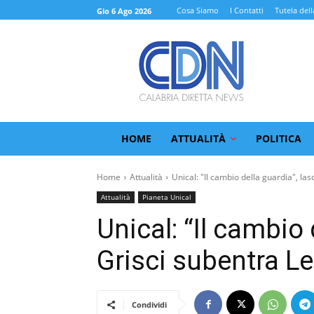
Cosa Siamo
I Contatti
Tutela dell
Gio 6 Ago 2026
HOME
ATTUALITÀ
POLITICA
Home
Attualità
Unical: "Il cambio della guardia", lasc
Attualità
Pianeta Unical
Unical: “Il cambio 
Grisci subentra L
Condividi