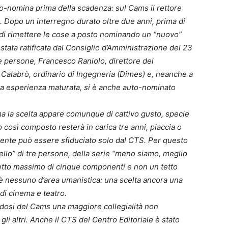
to-nomina prima della scadenza: sul Cams il rettore
. Dopo un interregno durato oltre due anni, prima di
to di rimettere le cose a posto nominando un “nuovo”
stata ratificata dal Consiglio d’Amministrazione del 23
e persone, Francesco Raniolo, direttore del
 Calabrò, ordinario di Ingegneria (Dimes) e, neanche a
lunga esperienza maturata, si è anche auto-nominato
a la scelta appare comunque di cattivo gusto, specie
o così composto resterà in carica tre anni, piaccia o
dente può essere sfiduciato solo dal CTS. Per questo
ello” di tre persone, della serie “meno siamo, meglio
 tetto massimo di cinque componenti e non un tetto
’è nessuno d’area umanistica: una scelta ancora una
 di cinema e teatro.
andosi del Cams una maggiore collegialità non
i altri. Anche il CTS del Centro Editoriale è stato