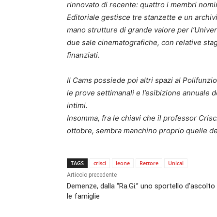
rinnovato di recente: quattro i membri nominat
Editoriale gestisce tre stanzette e un archiv
mano strutture di grande valore per l’Univers
due sale cinematografiche, con relative stagi
finanziati.
Il Cams possiede poi altri spazi al Polifunzion
le prove settimanali e l’esibizione annuale d
intimi.
Insomma, fra le chiavi che il professor Cri
ottobre, sembra manchino proprio quelle de
TAGS
crisci
leone
Rettore
Unical
Articolo precedente
Demenze, dalla “Ra.Gi.” uno sportello d’ascolto
le famiglie