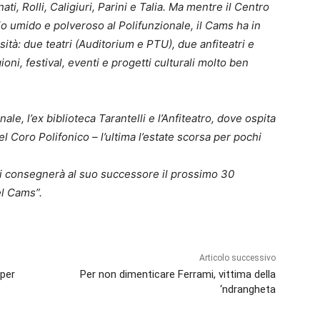
i, Rolli, Caligiuri, Parini e Talia. Ma mentre il Centro
io umido e polveroso al Polifunzionale, il Cams ha in
ità: due teatri (Auditorium e PTU), due anfiteatri e
oni, festival, eventi e progetti culturali molto ben
ale, l’ex biblioteca Tarantelli e l’Anfiteatro, dove ospita
el Coro Polifonico – l’ultima l’estate scorsa per pochi
sci consegnerà al suo successore il prossimo 30
l Cams”.
Articolo successivo
 per
Per non dimenticare Ferrami, vittima della
‘ndrangheta