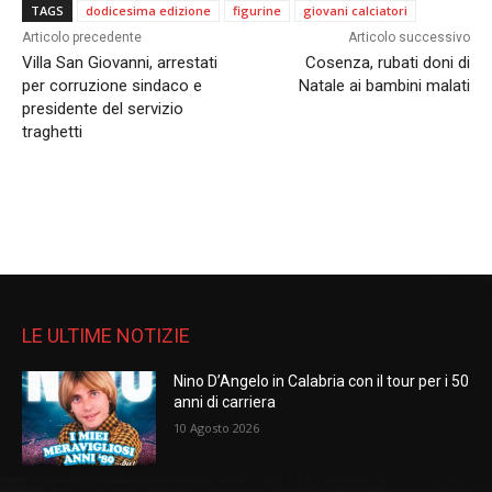
TAGS
dodicesima edizione
figurine
giovani calciatori
Articolo precedente
Articolo successivo
Villa San Giovanni, arrestati
Cosenza, rubati doni di
per corruzione sindaco e
Natale ai bambini malati
presidente del servizio
traghetti
LE ULTIME NOTIZIE
Nino D’Angelo in Calabria con il tour per i 50
anni di carriera
10 Agosto 2026