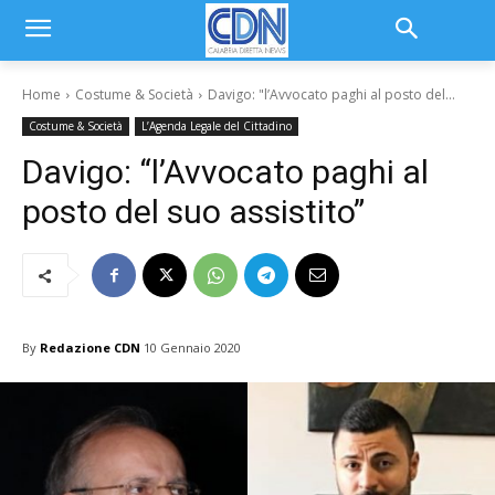
Home
Costume & Società
Davigo: "l’Avvocato paghi al posto del...
Costume & Società
L’Agenda Legale del Cittadino
Davigo: “l’Avvocato paghi al
posto del suo assistito”
By
Redazione CDN
10 Gennaio 2020