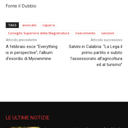
Fonte il Dubbio
TAGS
avvocato
caparra
Consiglio Superiore della Magistratura
risarcimento
sanzioni
Articolo precedente
Articolo successivo
A febbraio esce “Everything
Salvini in Calabria: “La Lega il
is in perspective”, l’album
primo partito e subito
d’esordio di Myownmine
l’assessorato all’agricoltura
ed al turismo”
LE ULTIME NOTIZIE