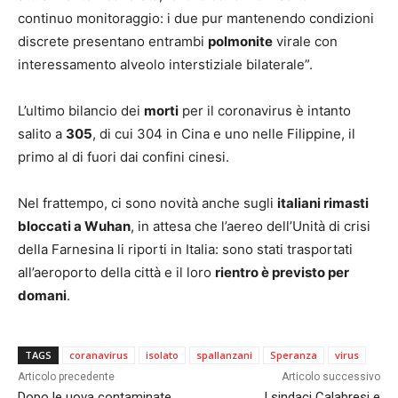
continuo monitoraggio: i due pur mantenendo condizioni
discrete presentano entrambi
polmonite
virale con
interessamento alveolo interstiziale bilaterale”.
L’ultimo bilancio dei
morti
per il coronavirus è intanto
salito a
305
, di cui 304 in Cina e uno nelle Filippine, il
primo al di fuori dai confini cinesi.
Nel frattempo, ci sono novità anche sugli
italiani rimasti
bloccati a Wuhan
, in attesa che l’aereo dell’Unità di crisi
della Farnesina li riporti in Italia: sono stati trasportati
all’aeroporto della città e il loro
rientro è previsto per
domani
.
TAGS
coranavirus
isolato
spallanzani
Speranza
virus
Articolo precedente
Articolo successivo
Dopo le uova contaminate
I sindaci Calabresi e