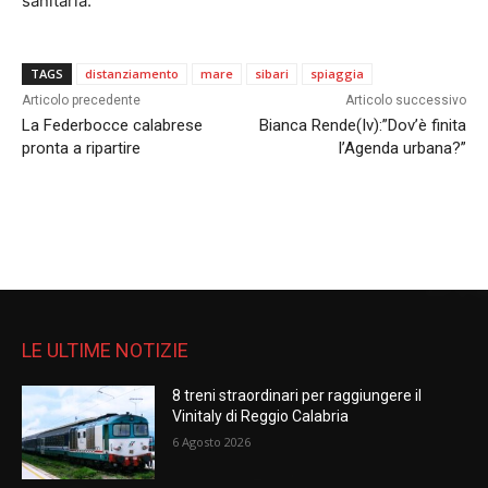
sanitaria.
TAGS
distanziamento
mare
sibari
spiaggia
Articolo precedente
Articolo successivo
La Federbocce calabrese
Bianca Rende(Iv):”Dov’è finita
pronta a ripartire
l’Agenda urbana?”
LE ULTIME NOTIZIE
8 treni straordinari per raggiungere il
Vinitaly di Reggio Calabria
6 Agosto 2026