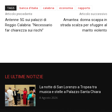
TAGS
banca d'italia
calabria
economia
rapporto
Articolo precedente
Articolo successivo
Antenne 5G sui palazzi di
Amantea: donna scappa in
Reggio Calabria: “Necessario
strada scalza per sfuggire al
far chiarezza sui rischi”
marito violento
LE ULTIME NOTIZIE
La notte di San Lorenzo a Tropea tra
musica e stelle a Palazzo Santa Chiara
8 Agosto 2026