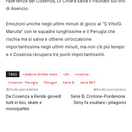
ripartenza del Cosenza, Di Chiara salva il risultato sul tiro
di Asencio.
Emozioni uniche negli ultimi minuti di gioco al “S.Vito/G.
Marulla” con le squadre lunghissime e il Perugia che
rischia ma si salva e ottiene un’occasione
importantissima negli ultimi minuti, ma non c’è più tempo
e il Cosenza recupera tre punti importantissimi.
TAGS
calabria diretta news
cdn
cosenza
Cosenza - Perugia
Perugia
Serie B
serie BKT
Articolo precedente
Articolo successivo
Da Cosenza a Rende giovedì
Serie B, Crotone-Pordenone:
tutti in bici, skate e
Simy fa esultare i pitagorici
monopattini