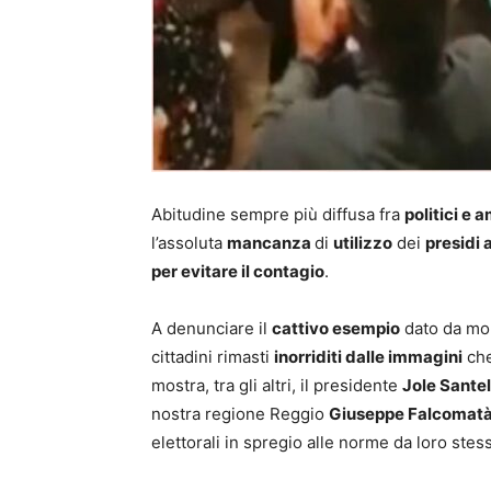
Abitudine sempre più diffusa fra
politici e 
l’assoluta
mancanza
di
utilizzo
dei
presidi
per evitare il contagio
.
A denunciare il
cattivo esempio
dato da molt
cittadini rimasti
inorriditi dalle immagini
che
mostra, tra gli altri, il presidente
Jole Santel
nostra regione Reggio
Giuseppe Falcomat
elettorali in spregio alle norme da loro stes