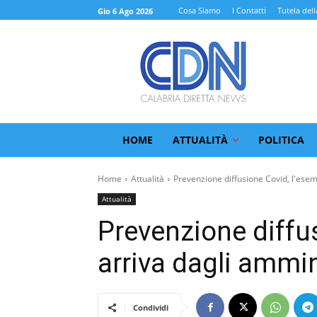
Cosa Siamo
I Contatti
Tutela dell
Gio 6 Ago 2026
HOME
ATTUALITÀ
POLITICA
Home
Attualità
Prevenzione diffusione Covid, l'esemp
Attualità
Prevenzione diffu
arriva dagli ammin
Condividi