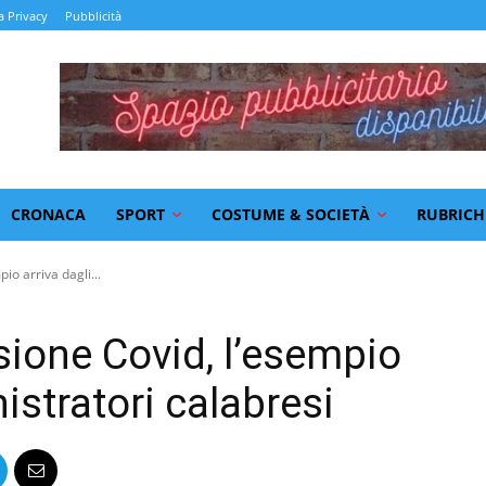
a Privacy
Pubblicità
CRONACA
SPORT
COSTUME & SOCIETÀ
RUBRICH
io arriva dagli...
sione Covid, l’esempio
istratori calabresi