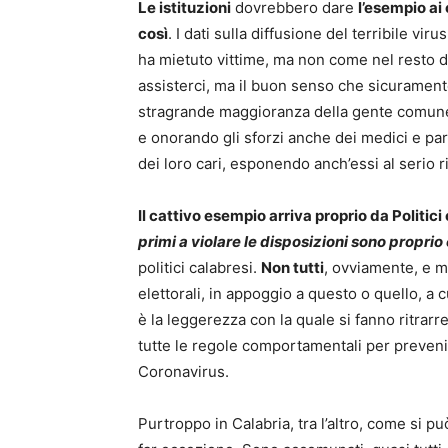
Le istituzioni
dovrebbero dare
l’esempio ai 
così
. I dati sulla diffusione del terribile vir
ha mietuto vittime, ma non come nel resto d
assisterci, ma il buon senso che sicurament
stragrande maggioranza della gente comune
e onorando gli sforzi anche dei medici e par
dei loro cari, esponendo anch’essi al serio r
Il cattivo esempio arriva proprio da Politic
primi a violare le disposizioni sono proprio
politici calabresi.
Non tutti
, ovviamente, e m
elettorali, in appoggio a questo o quello, a 
è la leggerezza con la quale si fanno ritrar
tutte le regole comportamentali per prevenire
Coronavirus.
Purtroppo in Calabria, tra l’altro, come si 