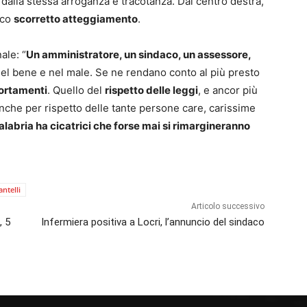
 dalla stessa arroganza e tracotanza. Dal centro destra,
ico
scorretto atteggiamento
.
ale: “
Un amministratore, un sindaco, un assessore,
Nel bene e nel male. Se ne rendano conto al più presto
portamenti
. Quello del
rispetto delle leggi
, e ancor più
nche per rispetto delle tante persone care, carissime
alabria ha cicatrici che forse mai si rimargineranno
antelli
Articolo successivo
, 5
Infermiera positiva a Locri, l’annuncio del sindaco