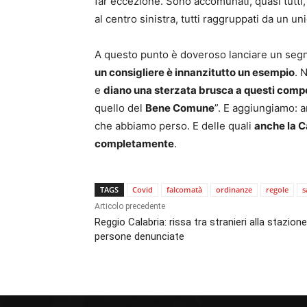
far eccezione. Sono accomunati, quasi tutti,
al centro sinistra, tutti raggruppati da un un
A questo punto è doveroso lanciare un segn
un consigliere è innanzitutto un esempio
. 
e
diano una sterzata brusca a questi com
quello del
Bene Comune
”. E aggiungiamo: a
che abbiamo perso. E delle quali
anche la C
completamente
.
TAGS
Covid
falcomatà
ordinanze
regole
s
Articolo precedente
Reggio Calabria: rissa tra stranieri alla stazione
persone denunciate