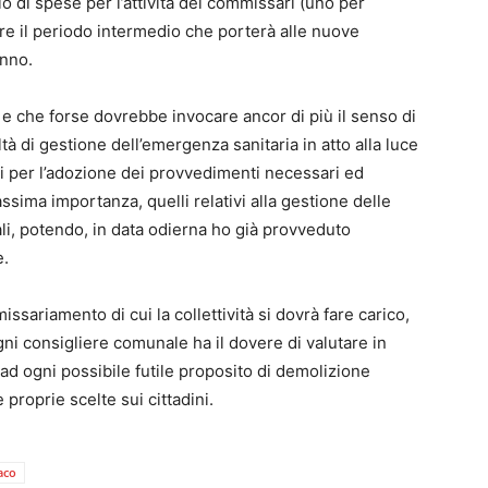
di spese per l’attività dei commissari (uno per
re il periodo intermedio che porterà alle nuove
anno.
 che forse dovrebbe invocare ancor di più il senso di
oltà di gestione dell’emergenza sanitaria in atto alla luce
ci per l’adozione dei provvedimenti necessari ed
assima importanza, quelli relativi alla gestione delle
ali, potendo, in data odierna ho già provveduto
e.
ariamento di cui la collettività si dovrà fare carico,
i consigliere comunale ha il dovere di valutare in
d ogni possibile futile proposito di demolizione
 proprie scelte sui cittadini.
aco