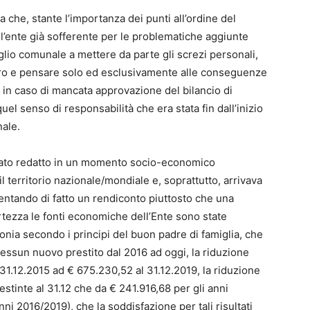
 che, stante l’importanza dei punti all’ordine del
ell’ente già sofferente per le problematiche aggiunte
iglio comunale a mettere da parte gli screzi personali,
ltro e pensare solo ed esclusivamente alle conseguenze
 in caso di mancata approvazione del bilancio di
uel senso di responsabilità che era stata fin dall’inizio
nale.
tato redatto in un momento socio-economico
il territorio nazionale/mondiale e, soprattutto, arrivava
entando di fatto un rendiconto piuttosto che una
rtezza le fonti economiche dell’Ente sono state
ia secondo i principi del buon padre di famiglia, che
nessun nuovo prestito dal 2016 ad oggi, la riduzione
 31.12.2015 ad € 675.230,52 al 31.12.2019, la riduzione
estinte al 31.12 che da € 241.916,68 per gli anni
i 2016/2019), che la soddisfazione per tali risultati