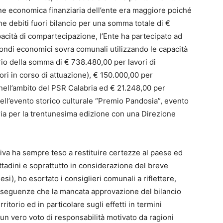
ione economica finanziaria dell’ente era maggiore poiché
he debiti fuori bilancio per una somma totale di €
acità di compartecipazione, l’Ente ha partecipato ad
ondi economici sovra comunali utilizzando le capacità
rio della somma di € 738.480,00 per lavori di
ri in corso di attuazione), € 150.000,00 per
 nell’ambito del PSR Calabria ed € 21.248,00 per
ell’evento storico culturale “Premio Pandosia”, evento
ia per la trentunesima edizione con una Direzione
iva ha sempre teso a restituire certezze al paese ed
cittadini e soprattutto in considerazione del breve
si), ho esortato i consiglieri comunali a riflettere,
onseguenze che la mancata approvazione del bilancio
itorio ed in particolare sugli effetti in termini
un vero voto di responsabilità motivato da ragioni