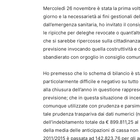
Mercoledì 26 novembre è stata la prima volta
giorno e la necessarietà ai fini gestionali d
dall’emergenza sanitaria, ho invitato il cons
le ripicche per deleghe revocate o quant’a
che si sarebbe ripercosse sulla cittadinanza
previsione invocando quella costruttività e q
sbandierato con orgoglio in consiglio comu
Ho premesso che lo schema di bilancio è s
particolarmente difficile e negativo su tutto 
alla chiusura dell’anno in questione rappres
previsione; che in questa situazione di ince
comunque utilizzate con prudenza e parsimon
tale prudenza traspariva dai dati numerici (
dell’indebitamento totale da € 899.811,25 al
della media delle anticipazioni di cassa non 
2011/2015 è passata ad 142.823,76 per gli ann