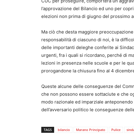
CUC per proseguire, comporterà un aggravio 
l’approvazione del Bilancio ed uno per copri
elezioni non prima di giugno del prossimo 
Ma ciò che desta maggiore preoccupazione e
responsabilità di ciascuno di noi, è la diffic
delle importanti deleghe conferite ai Sinda
urgenti, fra i quali si ricordano, perché di m
lezioni in presenza nelle scuole e per le qu
prorogandone la chiusura fino al 4 dicembr
Queste alcune delle conseguenze del Commiss
che non possono essere sottaciute e che ogn
modo razionale ed imparziale anteponendo a
dell’avversario politico le conseguenze delle
TAGS
bilancio
Marano Principato
Pulice
sind