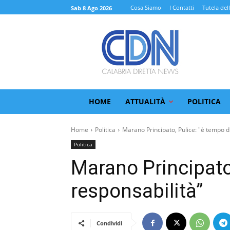
Cosa Siamo
I Contatti
Tutela del
Sab 8 Ago 2026
HOME
ATTUALITÀ
POLITICA
Home
Politica
Marano Principato, Pulice: "è tempo di
Politica
Marano Principato,
responsabilità”
Condividi