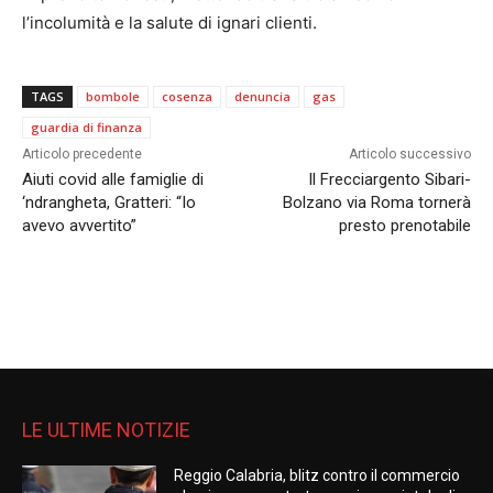
l’incolumità e la salute di ignari clienti.
TAGS
bombole
cosenza
denuncia
gas
guardia di finanza
Articolo precedente
Articolo successivo
Aiuti covid alle famiglie di
Il Frecciargento Sibari-
‘ndrangheta, Gratteri: “Io
Bolzano via Roma tornerà
avevo avvertito”
presto prenotabile
LE ULTIME NOTIZIE
Reggio Calabria, blitz contro il commercio