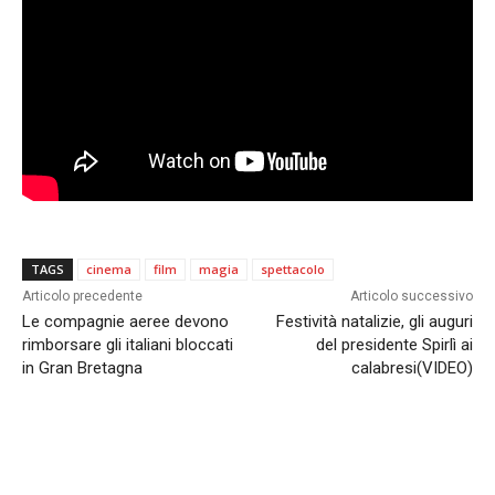
TAGS
cinema
film
magia
spettacolo
Articolo precedente
Articolo successivo
Le compagnie aeree devono
Festività natalizie, gli auguri
rimborsare gli italiani bloccati
del presidente Spirlì ai
in Gran Bretagna
calabresi(VIDEO)