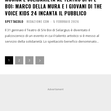
BOI: MARCO DELLA MURA E I GIOVANI DI THE
VOICE KIDS 24 INCANTA IL PUBBLICO
SPETTACOLO
REDAZIONE CDN
-
5 FEBBRAIO 2026
Il 31 gennaio il Teatro di Si’e Boi di Selargius è diventato il
palcoscenico di un evento in cui il talento artistico si è messo al
servizio della solidarietà. Lo spettacolo benefico denominato...
1
2
3
Advertisment