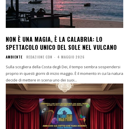
NON È UNA MAGIA, È LA CALABRIA: LO
SPETTACOLO UNICO DEL SOLE NEL VULCANO
AMBIENTE
REDAZIONE CDN
-
4 MAGGIO 2026
Sulla scogliera della Costa degli Dei, il tempo sembra sospendersi
proprio in questi giorni di inizio maggio. È il momento in cui la natura
decide di mettere in scena uno dei suoi...