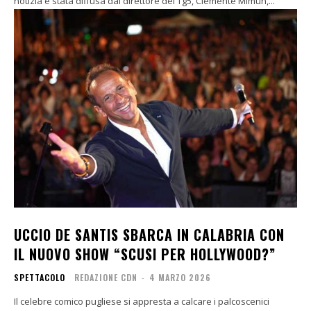
notizia è stata diffusa dal direttore del Tg5, Clemente Mimun,...
UCCIO DE SANTIS SBARCA IN CALABRIA CON
IL NUOVO SHOW “SCUSI PER HOLLYWOOD?”
SPETTACOLO
REDAZIONE CDN
-
4 MARZO 2026
Il celebre comico pugliese si appresta a calcare i palcoscenici