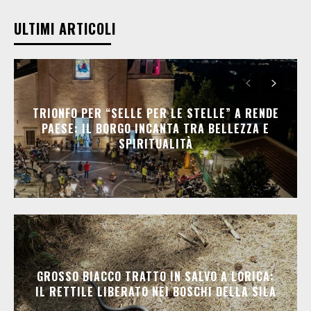
ULTIMI ARTICOLI
TRIONFO PER “SELLE PER LE STELLE” A RENDE
PAESE: IL BORGO INCANTA TRA BELLEZZA E
SPIRITUALITÀ
GROSSO BIACCO TRATTO IN SALVO A LORICA:
IL RETTILE LIBERATO NEI BOSCHI DELLA SILA