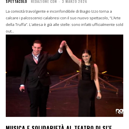
SPETTACOLO
REDAZIONE CDN
-
3 MARZO 2026
La comicità travolgente e inconfondibile di Biagio Izzo torna a
calcare i palcoscenici calabresi con il suo nuovo spettacolo, “L’Arte
della Truffa”. L'attesa è già alle stelle: sono infatti ufficialmente sold
out...
MUSICA E SOLIDARIETÀ AL TEATRO DI SI’E