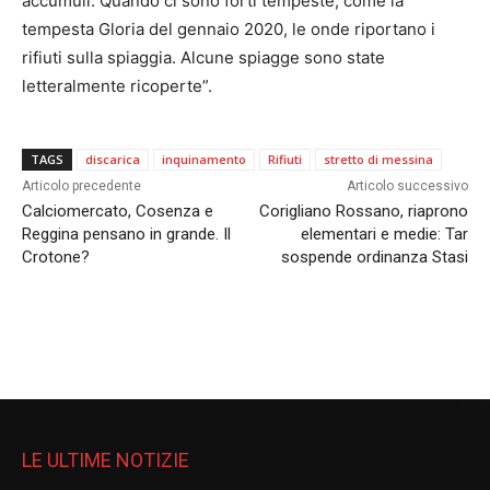
accumuli. Quando ci sono forti tempeste, come la
tempesta Gloria del gennaio 2020, le onde riportano i
rifiuti sulla spiaggia. Alcune spiagge sono state
letteralmente ricoperte”.
TAGS
discarica
inquinamento
Rifiuti
stretto di messina
Articolo precedente
Articolo successivo
Calciomercato, Cosenza e
Corigliano Rossano, riaprono
Reggina pensano in grande. Il
elementari e medie: Tar
Crotone?
sospende ordinanza Stasi
LE ULTIME NOTIZIE