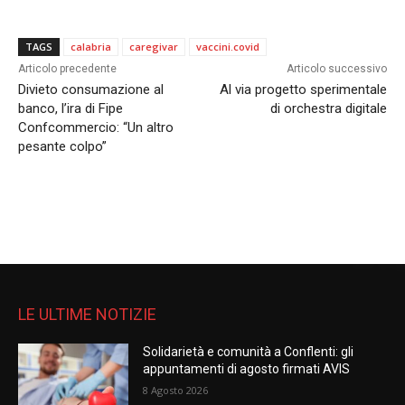
TAGS
calabria
caregivar
vaccini.covid
Articolo precedente
Articolo successivo
Divieto consumazione al
Al via progetto sperimentale
banco, l’ira di Fipe
di orchestra digitale
Confcommercio: “Un altro
pesante colpo”
LE ULTIME NOTIZIE
Solidarietà e comunità a Conflenti: gli
appuntamenti di agosto firmati AVIS
8 Agosto 2026