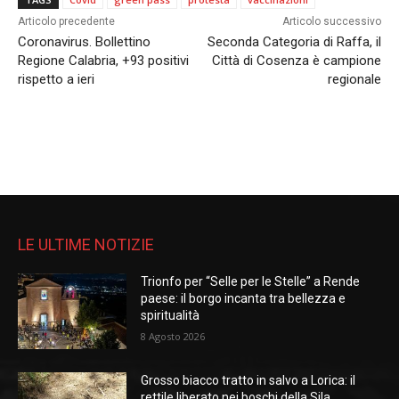
Articolo precedente
Articolo successivo
Coronavirus. Bollettino
Seconda Categoria di Raffa, il
Regione Calabria, +93 positivi
Città di Cosenza è campione
rispetto a ieri
regionale
LE ULTIME NOTIZIE
Trionfo per “Selle per le Stelle” a Rende
paese: il borgo incanta tra bellezza e
spiritualità
8 Agosto 2026
Grosso biacco tratto in salvo a Lorica: il
rettile liberato nei boschi della Sila