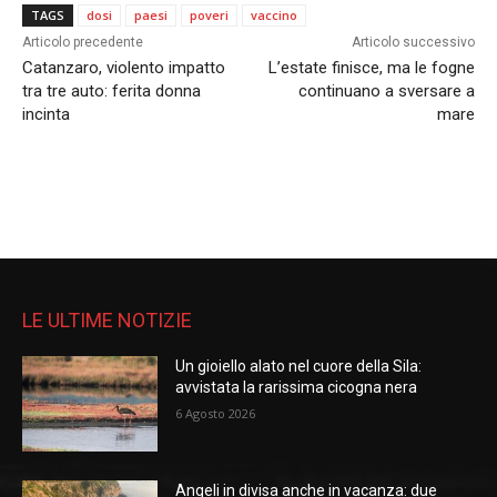
TAGS
dosi
paesi
poveri
vaccino
Articolo precedente
Articolo successivo
Catanzaro, violento impatto
L’estate finisce, ma le fogne
tra tre auto: ferita donna
continuano a sversare a
incinta
mare
LE ULTIME NOTIZIE
Un gioiello alato nel cuore della Sila:
avvistata la rarissima cicogna nera
6 Agosto 2026
Angeli in divisa anche in vacanza: due