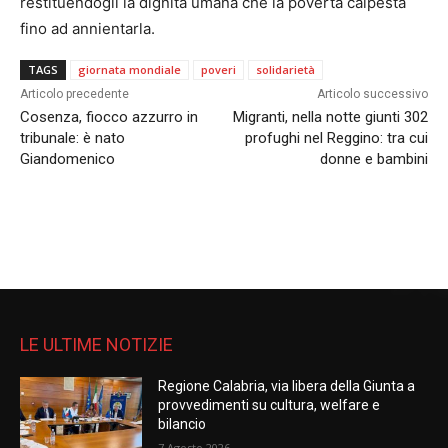
restituendogli la dignità umana che la povertà calpesta
fino ad annientarla.
TAGS
giornata mondiale
poveri
solidarietà
Articolo precedente
Articolo successivo
Cosenza, fiocco azzurro in
Migranti, nella notte giunti 302
tribunale: è nato
profughi nel Reggino: tra cui
Giandomenico
donne e bambini
LE ULTIME NOTIZIE
Regione Calabria, via libera della Giunta a
provvedimenti su cultura, welfare e
bilancio
7 Agosto 2026