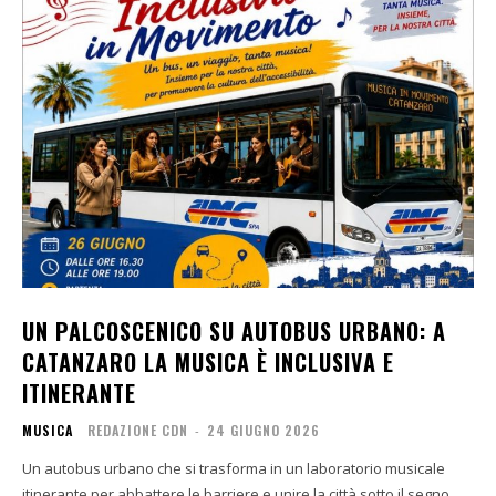
UN PALCOSCENICO SU AUTOBUS URBANO: A
CATANZARO LA MUSICA È INCLUSIVA E
ITINERANTE
MUSICA
REDAZIONE CDN
-
24 GIUGNO 2026
Un autobus urbano che si trasforma in un laboratorio musicale
itinerante per abbattere le barriere e unire la città sotto il segno