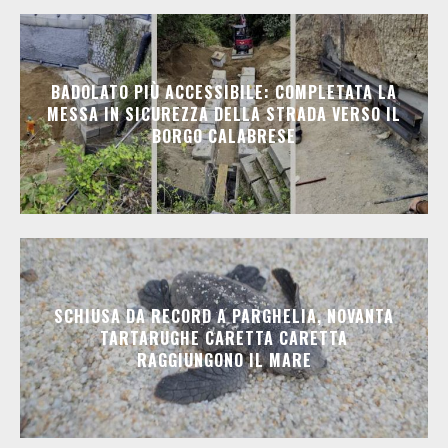
BADOLATO PIÙ ACCESSIBILE: COMPLETATA LA
MESSA IN SICUREZZA DELLA STRADA VERSO IL
BORGO CALABRESE
SCHIUSA DA RECORD A PARGHELIA, NOVANTA
TARTARUGHE CARETTA CARETTA
RAGGIUNGONO IL MARE